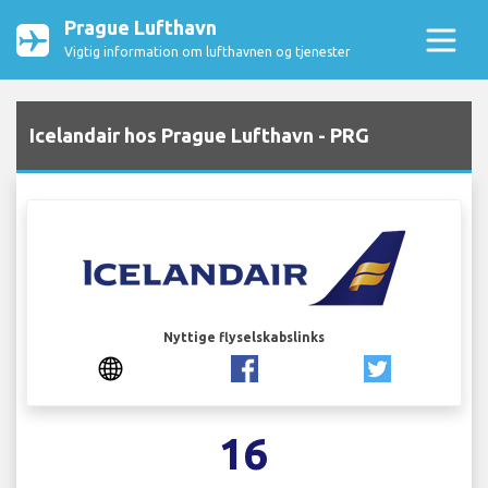
Prague Lufthavn
Vigtig information om lufthavnen og tjenester
Icelandair hos Prague Lufthavn - PRG
Nyttige flyselskabslinks
16