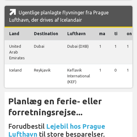
Ugentlige planlagte flyvninger fra Prague
Lufthavn, der drives af Icelandair
Land
Destination
Lufthavn
ma
ti
on
United
Dubai
Dubai (DXB)
1
1
1
Arab
Emirates
Iceland
Reykjavik
Keflavik
1
0
1
International
(KEF)
Planlæg en ferie- eller
forretningsrejse...
Forudbestil
Lejebil hos Prague
Lufthavn
til store besparelser.