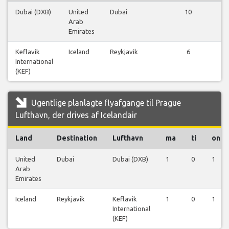
Dubai (DXB)
United
Dubai
10
Arab
fl
Emirates
Keflavik
Iceland
Reykjavik
6
International
fl
(KEF)
Ugentlige planlagte flyafgange til Prague
Lufthavn, der drives af Icelandair
Land
Destination
Lufthavn
ma
ti
on
United
Dubai
Dubai (DXB)
1
0
1
Arab
Emirates
Iceland
Reykjavik
Keflavik
1
0
1
International
(KEF)