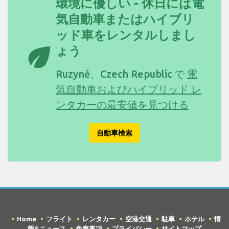
環境に優しい - 休日には電
気自動車またはハイブリ
ッド車をレンタルしまし
eco
ょう
Ruzyně、Czech Republic で
電
気自動車およびハイブリッド レ
ンタカーの最安値を見つける
自動車検索
Home
フライト
レンタカー
空港交通
駐車
ホテル
情
報&ニュース
免責事項
プライバシー
サイトマップ