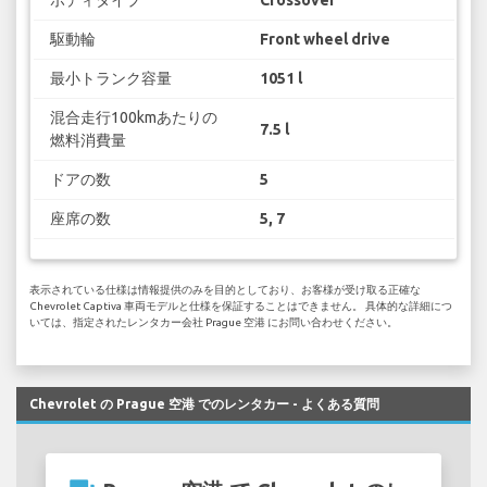
ボディタイプ
Crossover
駆動輪
Front wheel drive
最小トランク容量
1051 l
混合走行100kmあたりの
7.5 l
燃料消費量
ドアの数
5
座席の数
5, 7
表示されている仕様は情報提供のみを目的としており、お客様が受け取る正確な
Chevrolet Captiva 車両モデルと仕様を保証することはできません。 具体的な詳細につ
いては、指定されたレンタカー会社 Prague 空港 にお問い合わせください。
Chevrolet の Prague 空港 でのレンタカー - よくある質問