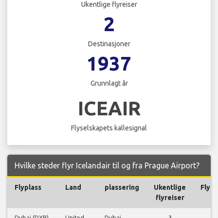
Ukentlige flyreiser
2
Destinasjoner
1937
Grunnlagt år
ICEAIR
Flyselskapets kallesignal
Hvilke steder flyr Icelandair til og fra Prague Airport?
Flyplass
Land
plassering
Ukentlige
Flyre
flyreiser
Dubai (DXB)
United
Dubai
3
S