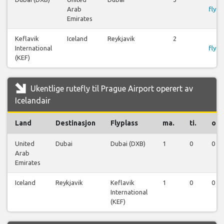
Arab
flyre
Emirates
Keflavik
Iceland
Reykjavik
2
S
International
flyre
(KEF)
Ukentlige rutefly til Prague Airport operert av
Icelandair
Land
Destinasjon
Flyplass
ma.
ti.
on.
United
Dubai
Dubai (DXB)
1
0
0
Arab
Emirates
Iceland
Reykjavik
Keflavik
1
0
0
International
(KEF)