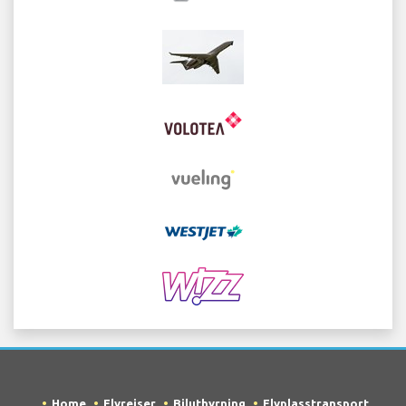
Home
Flyreiser
Biluthyrning
Flyplasstransport