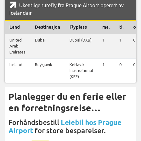
Ukentlige rutefly fra Prague Airport operert av
Icelandair
Land
Destinasjon
Flyplass
ma.
ti.
on.
United
Dubai
Dubai (DXB)
1
1
0
Arab
Emirates
Iceland
Reykjavik
Keflavik
1
0
0
International
(KEF)
Planlegger du en ferie eller
en forretningsreise…
Forhåndsbestill
Leiebil hos Prague
Airport
for store besparelser.