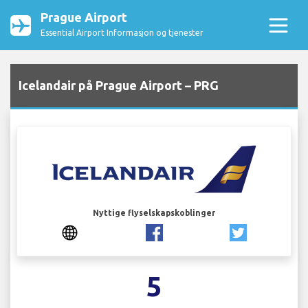
Prague Airport
Essential Airport Informasjon og tjenester
Icelandair på Prague Airport – PRG
Nyttige flyselskapskoblinger
5