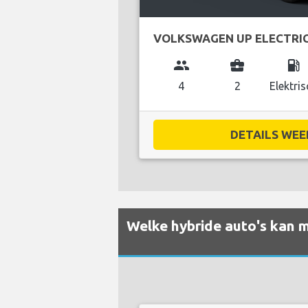
VOLKSWAGEN UP ELECTRI
group
business_center
local_gas_station
4
2
Elektris
DETAILS WEE
Welke hybride auto's kan m