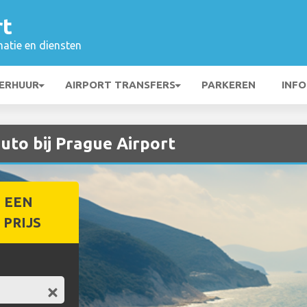
rt
matie en diensten
ERHUUR
AIRPORT TRANSFERS
PARKEREN
INFO
uto bij Prague Airport
 EEN
PRIJS