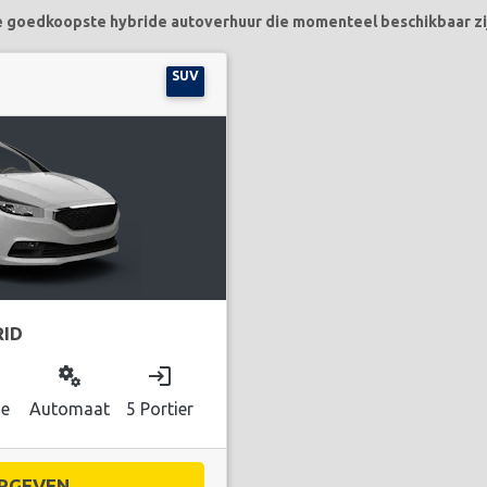
 goedkoopste hybride autoverhuur die momenteel beschikbaar zi
SUV
RID
miscellaneous_services
login
de
Automaat
5 Portier
RGEVEN...