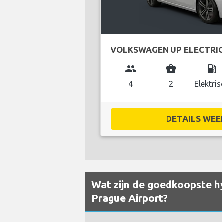
VOLKSWAGEN UP ELECTRI
group
business_center
local_gas_station
4
2
Elektris
DETAILS WEE
Wat zijn de goedkoopste hy
Prague Airport?