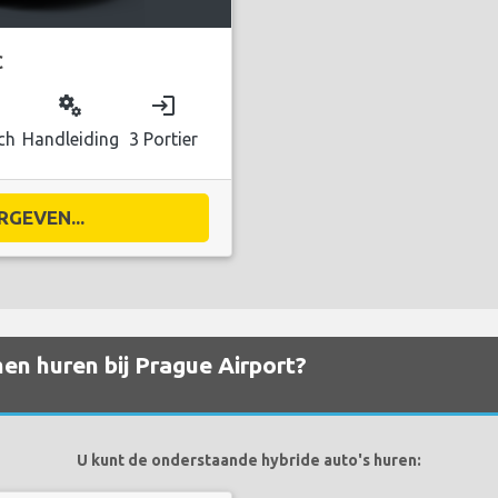
C
miscellaneous_services
login
ch
Handleiding
3 Portier
RGEVEN...
en huren bij Prague Airport?
U kunt de onderstaande hybride auto's huren: