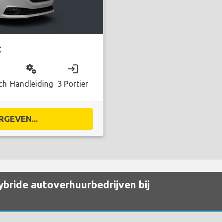
C
miscellaneous_services
login
ch
Handleiding
3 Portier
RGEVEN...
bride autoverhuurbedrijven bij