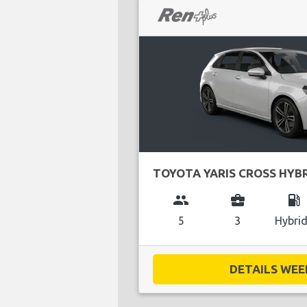
TOYOTA YARIS CROSS HYB
group
business_center
local_gas_station
5
3
Hybri
DETAILS WEE