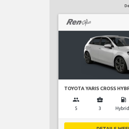
De
TOYOTA YARIS CROSS HYB
group
business_center
local_gas_station
5
3
Hybri
DETAILS WEE