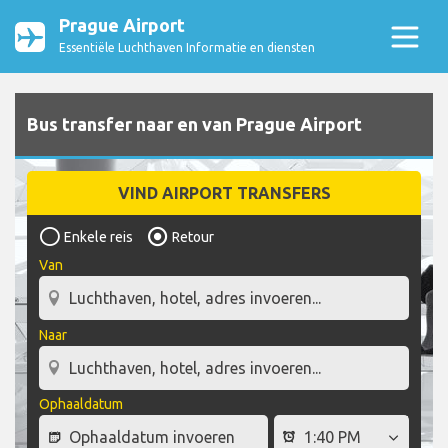
Prague Airport
Essentiële Luchthaven Informatie en diensten
Bus transfer naar en van Prague Airport
VIND AIRPORT TRANSFERS
Enkele reis
Retour
Van
Naar
Ophaaldatum