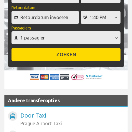
Retourdatum
Passagiers
ZOEKEN
Andere transferopties
Door Taxi
local_taxi
Prague Airport Taxi