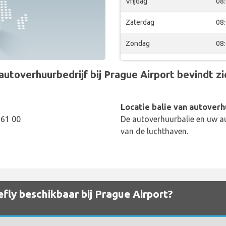
Vrijdag
08
Zaterdag
08
Zondag
08
utoverhuurbedrijf bij Prague Airport bevindt zic
Locatie balie van autoverh
161 00
De autoverhuurbalie en uw au
van de luchthaven.
efly beschikbaar bij Prague Airport?