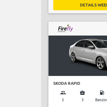
DETAILS WEE
SKODA RAPID
group
business_center
local_gas_station
5
3
Benzin