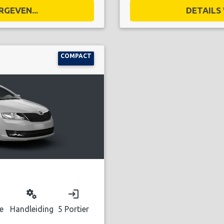
RGEVEN...
DETAILS 
COMPACT
miscellaneous_services
login
e
Handleiding
5 Portier