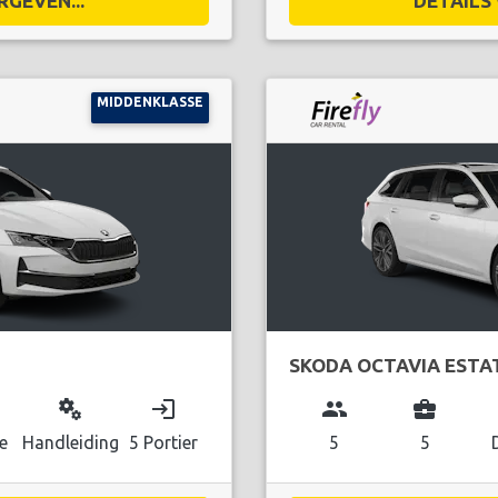
RGEVEN...
DETAILS 
MIDDENKLASSE
SKODA OCTAVIA ESTA
miscellaneous_services
login
group
business_center
e
Handleiding
5 Portier
5
5