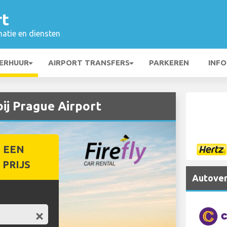
rt
matie en diensten
ERHUUR
AIRPORT TRANSFERS
PARKEREN
INFO
ij Prague Airport
 EEN
PRIJS
Autover