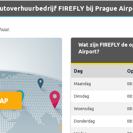
 autoverhuurbedrijf FIREFLY bij Prague Airp
huur.
Wat zijn FIREFLY de o
Airport?
Dag
O
Maandag
08
Dinsdag
08
Woensdag
08
Donderdag
08