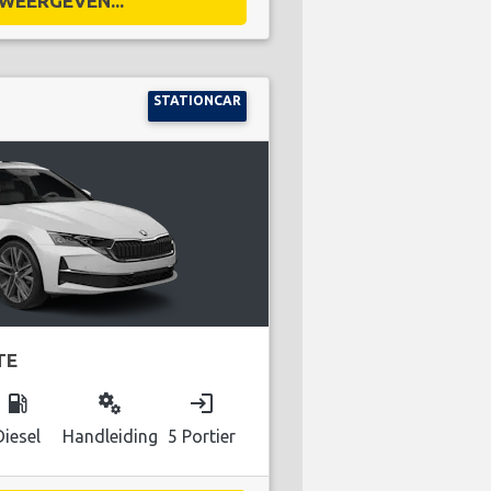
WEERGEVEN...
STATIONCAR
TE
local_gas_station
miscellaneous_services
login
Diesel
Handleiding
5 Portier