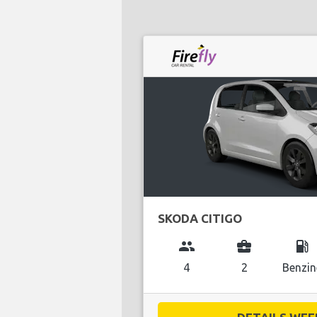
SKODA CITIGO
group
business_center
local_gas_station
4
2
Benzin