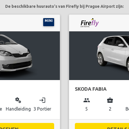
De beschikbare huurauto's van Firefly bij Prague Airport zijn:
MINI
SKODA FABIA
miscellaneous_services
login
group
business_center
e
Handleiding
3 Portier
5
2
B