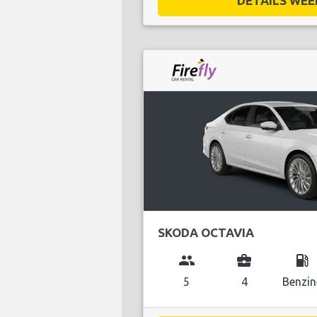
DETAILS WEE
SKODA OCTAVIA
group
business_center
local_gas_station
5
4
Benzin