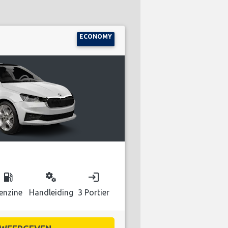
ECONOMY
local_gas_station
miscellaneous_services
login
enzine
Handleiding
3 Portier