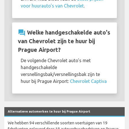
voor huurauto's van Chevrolet
.
question_answer
Welke handgeschakelde auto's
van Chevrolet zijn te huur bij
Prague Airport?
De volgende Chevrolet auto's met
handgeschakelde
versnellingsbak/versnellingsbak zijn te
huur bij Prague Airport:
Chevrolet Captiva
Alternatieve automerken te huur bij Prague Airport
We hebben 94 verschillende soorten voertuigen van 19
fabrikanten geleverd door 18 autoverhuurbedrijven op Prague