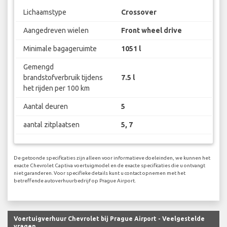
Lichaamstype
Crossover
Aangedreven wielen
Front wheel drive
Minimale bagageruimte
1051 l
Gemengd
brandstofverbruik tijdens
7.5 l
het rijden per 100 km
Aantal deuren
5
aantal zitplaatsen
5, 7
De getoonde specificaties zijn alleen voor informatieve doeleinden, we kunnen het
exacte Chevrolet Captiva voertuigmodel en de exacte specificaties die u ontvangt
niet garanderen. Voor specifieke details kunt u contact opnemen met het
betreffende autoverhuurbedrijf op Prague Airport.
Voertuigverhuur Chevrolet bij Prague Airport - Veelgestelde
vragen