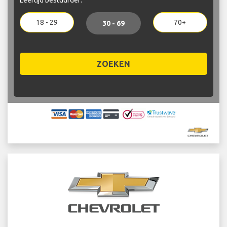
18 - 29
70+
30 - 69
ZOEKEN