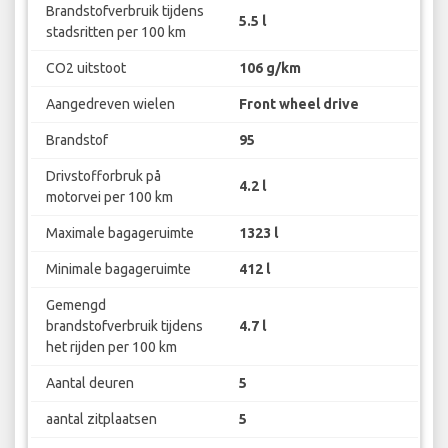
Brandstofverbruik tijdens
5.5 l
stadsritten per 100 km
CO2 uitstoot
106 g/km
Aangedreven wielen
Front wheel drive
Brandstof
95
Drivstofforbruk på
4.2 l
motorvei per 100 km
Maximale bagageruimte
1323 l
Minimale bagageruimte
412 l
Gemengd
brandstofverbruik tijdens
4.7 l
het rijden per 100 km
Aantal deuren
5
aantal zitplaatsen
5