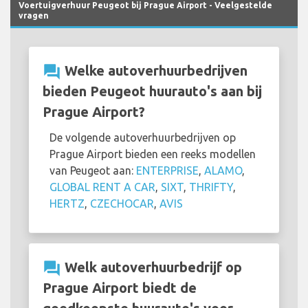
Voertuigverhuur Peugeot bij Prague Airport - Veelgestelde
vragen
question_answer
Welke autoverhuurbedrijven
bieden Peugeot huurauto's aan bij
Prague Airport?
De volgende autoverhuurbedrijven op
Prague Airport bieden een reeks modellen
van Peugeot aan:
ENTERPRISE
,
ALAMO
,
GLOBAL RENT A CAR
,
SIXT
,
THRIFTY
,
HERTZ
,
CZECHOCAR
,
AVIS
question_answer
Welk autoverhuurbedrijf op
Prague Airport biedt de