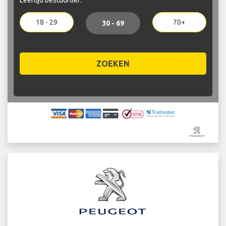
18 - 29
70+
30 - 69
ZOEKEN