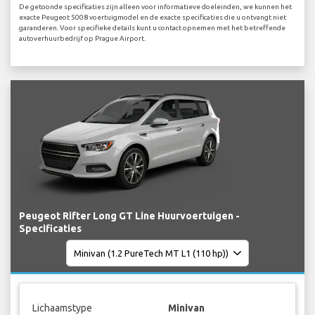
De getoonde specificaties zijn alleen voor informatieve doeleinden, we kunnen het
exacte Peugeot 5008 voertuigmodel en de exacte specificaties die u ontvangt niet
garanderen. Voor specifieke details kunt u contact opnemen met het betreffende
autoverhuurbedrijf op Prague Airport.
Peugeot Rifter Long GT Line Huurvoertuigen -
Specificaties
Lichaamstype
Minivan