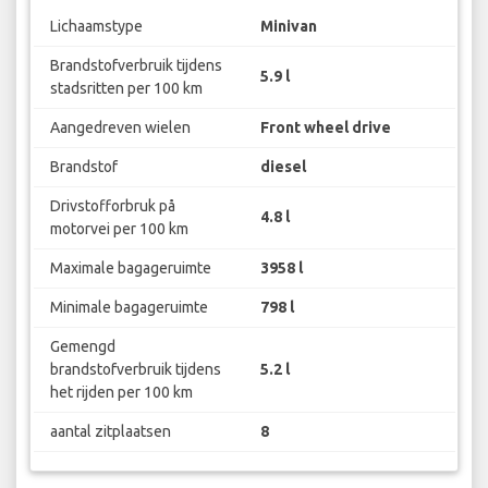
Lichaamstype
Minivan
Brandstofverbruik tijdens
5.9 l
stadsritten per 100 km
Aangedreven wielen
Front wheel drive
Brandstof
diesel
Drivstofforbruk på
4.8 l
motorvei per 100 km
Maximale bagageruimte
3958 l
Minimale bagageruimte
798 l
Gemengd
brandstofverbruik tijdens
5.2 l
het rijden per 100 km
aantal zitplaatsen
8