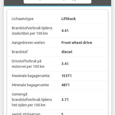
Lichaamstype
Liftback
Brandstofverbruik tijdens
4.4 l
stadsritten per 100 km
Aangedreven wielen
Front wheel drive
Brandstof
diesel
Drivstofforbruk på
3.4 l
motorvei per 100 km
Maximale bagageruimte
1537 l
Minimale bagageruimte
487 l
Gemengd
brandstofverbruik tijdens
3.7 l
het rijden per 100 km
aantal zitplaatsen
5