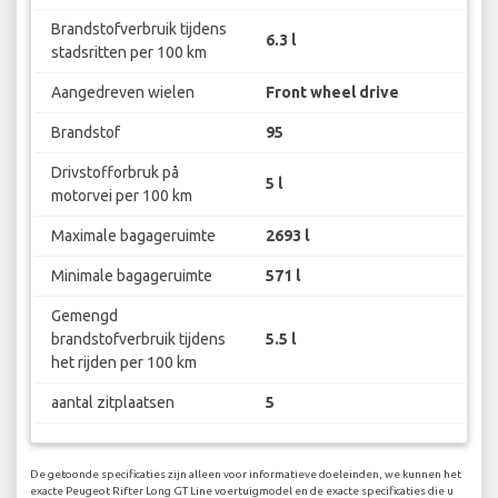
Brandstofverbruik tijdens
6.3 l
stadsritten per 100 km
Aangedreven wielen
Front wheel drive
Brandstof
95
Drivstofforbruk på
5 l
motorvei per 100 km
Maximale bagageruimte
2693 l
Minimale bagageruimte
571 l
Gemengd
brandstofverbruik tijdens
5.5 l
het rijden per 100 km
aantal zitplaatsen
5
De getoonde specificaties zijn alleen voor informatieve doeleinden, we kunnen het
exacte Peugeot Rifter Long GT Line voertuigmodel en de exacte specificaties die u