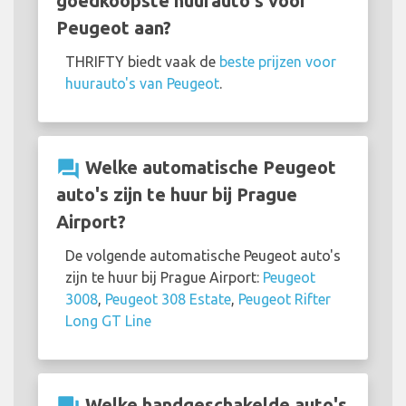
goedkoopste huurauto's voor
Peugeot aan?
THRIFTY biedt vaak de
beste prijzen voor
huurauto's van Peugeot
.
question_answer
Welke automatische Peugeot
auto's zijn te huur bij Prague
Airport?
De volgende automatische Peugeot auto's
zijn te huur bij Prague Airport:
Peugeot
3008
,
Peugeot 308 Estate
,
Peugeot Rifter
Long GT Line
Welke handgeschakelde auto's