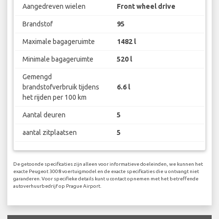
Aangedreven wielen
Front wheel drive
Brandstof
95
Maximale bagageruimte
1482 l
Minimale bagageruimte
520 l
Gemengd
brandstofverbruik tijdens
6.6 l
het rijden per 100 km
Aantal deuren
5
aantal zitplaatsen
5
De getoonde specificaties zijn alleen voor informatieve doeleinden, we kunnen het
exacte Peugeot 3008 voertuigmodel en de exacte specificaties die u ontvangt niet
garanderen. Voor specifieke details kunt u contact opnemen met het betreffende
autoverhuurbedrijf op Prague Airport.