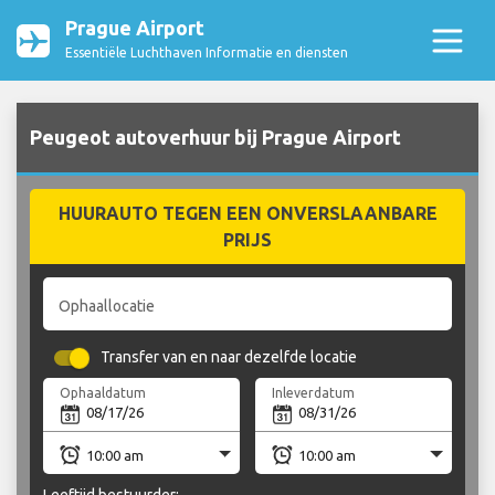
Prague Airport
Essentiële Luchthaven Informatie en diensten
Peugeot autoverhuur bij Prague Airport
HUURAUTO TEGEN EEN ONVERSLAANBARE
PRIJS
Ophaallocatie
Transfer van en naar dezelfde locatie
Ophaaldatum
Inleverdatum
Leeftijd bestuurder: