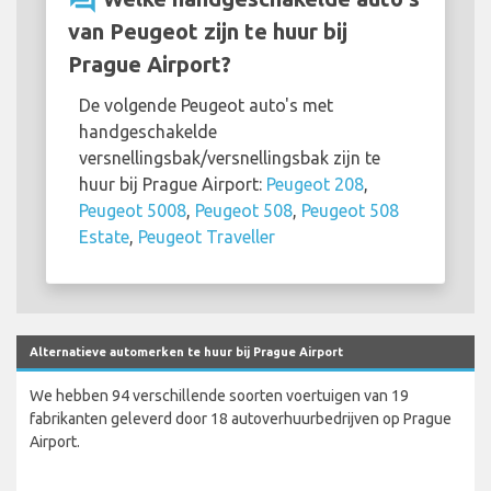
question_answer
van Peugeot zijn te huur bij
Prague Airport?
De volgende Peugeot auto's met
handgeschakelde
versnellingsbak/versnellingsbak zijn te
huur bij Prague Airport:
Peugeot 208
,
Peugeot 5008
,
Peugeot 508
,
Peugeot 508
Estate
,
Peugeot Traveller
Alternatieve automerken te huur bij Prague Airport
We hebben 94 verschillende soorten voertuigen van 19
fabrikanten geleverd door 18 autoverhuurbedrijven op Prague
Airport.