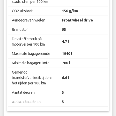
stadsritten per 100 km
CO2 uitstoot
150 g/km
Aangedreven wielen
Front wheel drive
Brandstof
95
Drivstofforbruk på
4.7 l
motorvei per 100 km
Maximale bagageruimte
1940 l
Minimale bagageruimte
780 l
Gemengd
brandstofverbruik tijdens
6.6 l
het rijden per 100 km
Aantal deuren
5
aantal zitplaatsen
5