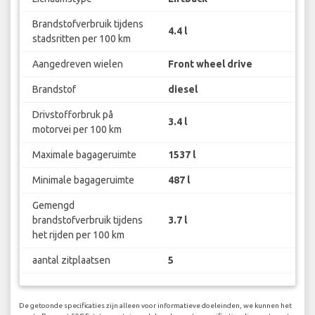
Brandstofverbruik tijdens
4.4 l
stadsritten per 100 km
Aangedreven wielen
Front wheel drive
Brandstof
diesel
Drivstofforbruk på
3.4 l
motorvei per 100 km
Maximale bagageruimte
1537 l
Minimale bagageruimte
487 l
Gemengd
brandstofverbruik tijdens
3.7 l
het rijden per 100 km
aantal zitplaatsen
5
De getoonde specificaties zijn alleen voor informatieve doeleinden, we kunnen het