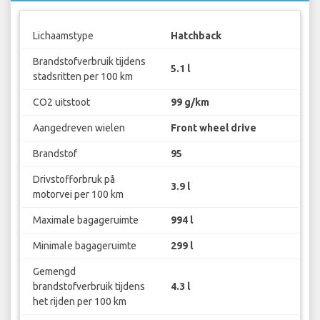
Lichaamstype
Hatchback
Brandstofverbruik tijdens
5.1 l
stadsritten per 100 km
CO2 uitstoot
99 g/km
Aangedreven wielen
Front wheel drive
Brandstof
95
Drivstofforbruk på
3.9 l
motorvei per 100 km
Maximale bagageruimte
994 l
Minimale bagageruimte
299 l
Gemengd
brandstofverbruik tijdens
4.3 l
het rijden per 100 km