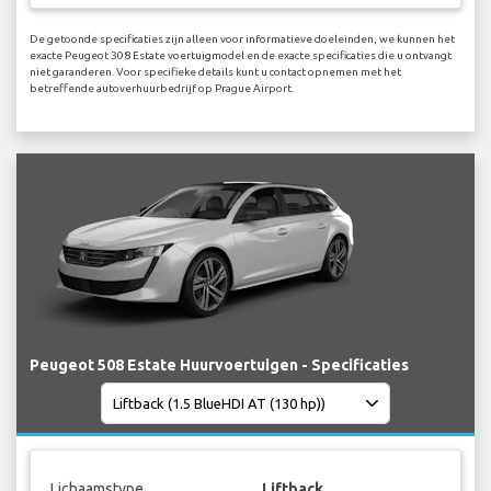
De getoonde specificaties zijn alleen voor informatieve doeleinden, we kunnen het
exacte Peugeot 308 Estate voertuigmodel en de exacte specificaties die u ontvangt
niet garanderen. Voor specifieke details kunt u contact opnemen met het
betreffende autoverhuurbedrijf op Prague Airport.
Peugeot 508 Estate Huurvoertuigen - Specificaties
Lichaamstype
Liftback