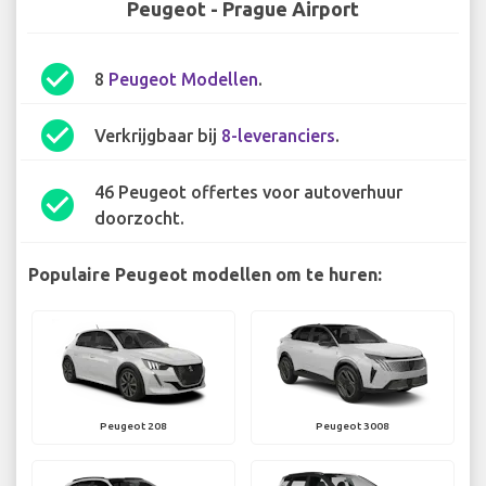
Peugeot - Prague Airport
check_circle
8
Peugeot Modellen
.
check_circle
Verkrijgbaar bij
8-leveranciers
.
46 Peugeot offertes voor autoverhuur
check_circle
doorzocht.
Populaire Peugeot modellen om te huren:
Peugeot 208
Peugeot 3008