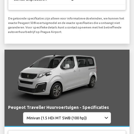
De getoonde specificaties zijn alleen voor informatieve doeleinden, we kunnen het
exacte Peugeot 508 voertuigmodel en de exacte specificaties die u ontvangt niet
garanderen. Voor specifieke details kunt u contact opnemen met het betreffende
autoverhuurbedrijf op Prague Airport.
Peugeot Traveller Huurvoertuigen - Specificaties