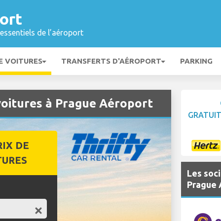
ort
essentiels de l’aéroport
E VOITURES
TRANSFERTS D'AÉROPORT
PARKING
oitures à Prague Aéroport
GRATUI
RIX DE
TURES
Les soci
Prague 