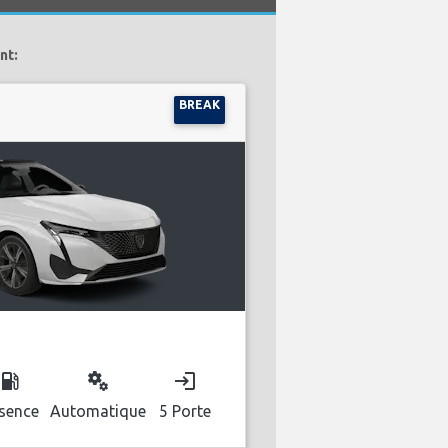
nt:
BREAK
ocal_gas_station
miscellaneous_services
login
sence
Automatique
5 Porte