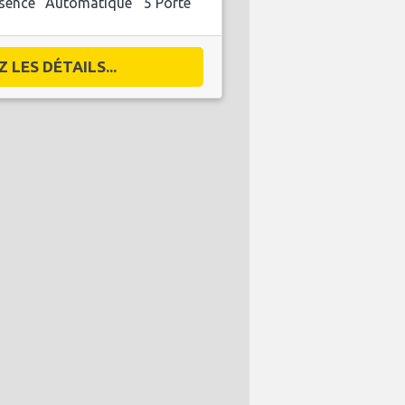
sence
Automatique
5 Porte
 LES DÉTAILS...