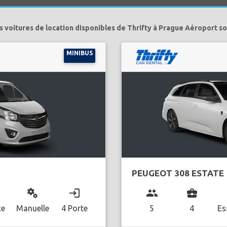
s voitures de location disponibles de Thrifty à Prague Aéroport so
MINIBUS
PEUGEOT 308 ESTATE
miscellaneous_services
login
group
business_center
l
ce
Manuelle
4 Porte
5
4
Es