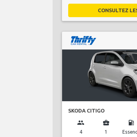
CONSULTEZ LES 
SKODA CITIGO
group
business_center
local_gas_station
4
1
Essen