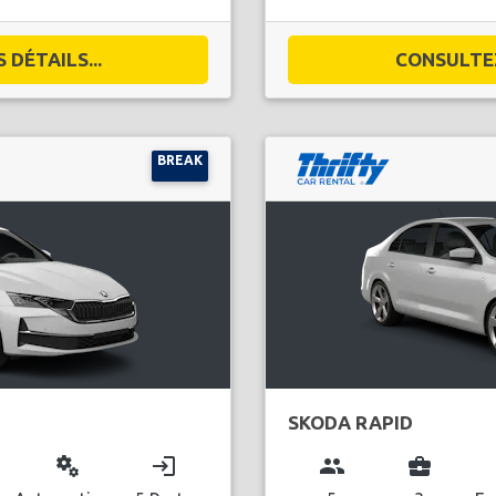
DÉTAILS...
CONSULTEZ
BREAK
SKODA RAPID
miscellaneous_services
login
group
business_center
l