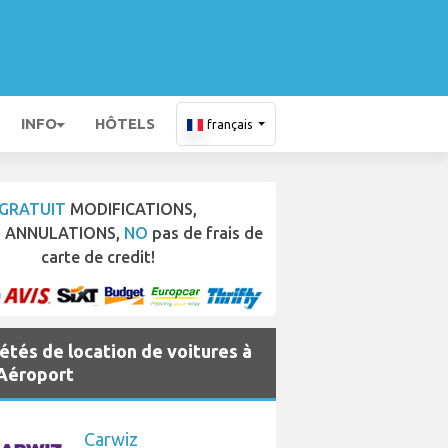
INFO
HÔTELS
français
GRATUIT
MODIFICATIONS,
T
ANNULATIONS,
NO
pas de frais de
carte de credit!
étés de location de voitures à
Aéroport
Carwiz