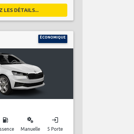
 LES DÉTAILS...
ÉCONOMIQUE
local_gas_station
miscellaneous_services
login
ssence
Manuelle
5 Porte