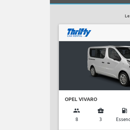
Le
OPEL VIVARO
group
business_center
local_gas_station
8
3
Essen