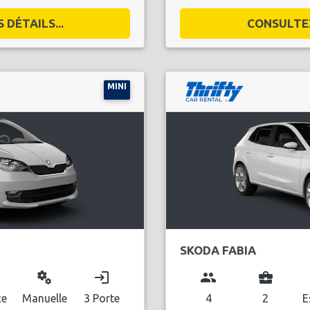
DÉTAILS...
CONSULTEZ
MINI
SKODA FABIA
miscellaneous_services
login
group
business_center
ce
Manuelle
3 Porte
4
2
E