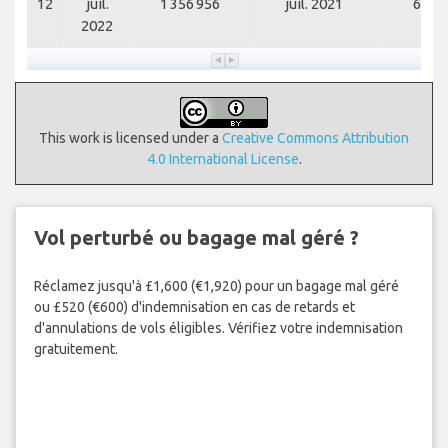
12
juil.
1 356 956
juil. 2021
602 
2022
This work is licensed under a
Creative Commons Attribution
4.0 International License
.
Vol perturbé ou bagage mal géré ?
Réclamez jusqu'à £1,600 (€1,920) pour un bagage mal géré
ou £520 (€600) d'indemnisation en cas de retards et
d'annulations de vols éligibles. Vérifiez votre indemnisation
gratuitement.