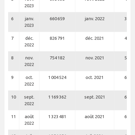
2023
6
janv.
660 659
janv. 2022
343 
2023
7
déc.
826 791
déc. 2021
484 
2022
8
nov.
754 182
nov. 2021
543 
2022
9
oct.
1 004 524
oct. 2021
623 
2022
10
sept.
1 169 362
sept. 2021
653 
2022
11
août
1 323 481
août 2021
694 
2022