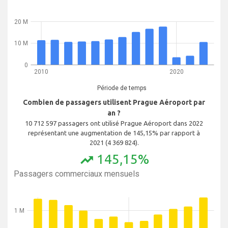
20 M
10 M
0
2010
2020
Période de temps
Combien de passagers utilisent Prague Aéroport par
an ?
10 712 597 passagers ont utilisé Prague Aéroport dans 2022
représentant une augmentation de 145,15% par rapport à
2021 (4 369 824).
145,15%
trending_up
Passagers commerciaux mensuels
1 M