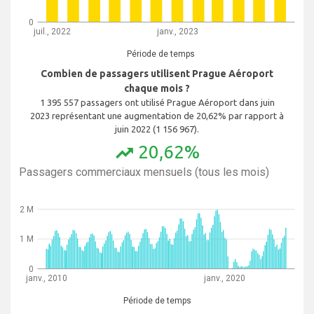
0
juil., 2022
janv., 2023
Période de temps
Combien de passagers utilisent Prague Aéroport
chaque mois ?
1 395 557 passagers ont utilisé Prague Aéroport dans juin
2023 représentant une augmentation de 20,62% par rapport à
juin 2022 (1 156 967).
20,62%
trending_up
Passagers commerciaux mensuels (tous les mois)
2 M
1 M
0
janv., 2010
janv., 2020
Période de temps