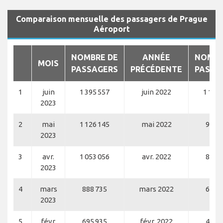
Comparaison mensuelle des passagers de Prague
Aéroport
NOMBRE DE
ANNÉE
NOMBR
MOIS
PASSAGERS
PRÉCÉDENTE
PASSA
1
juin
1 395 557
juin 2022
1 156 
2023
2
mai
1 126 145
mai 2022
925 
2023
3
avr.
1 053 056
avr. 2022
805 
2023
4
mars
888 735
mars 2022
608 
2023
5
févr.
695 935
févr. 2022
437 