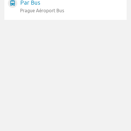
Par Bus
directions_bus
Prague Aéroport Bus