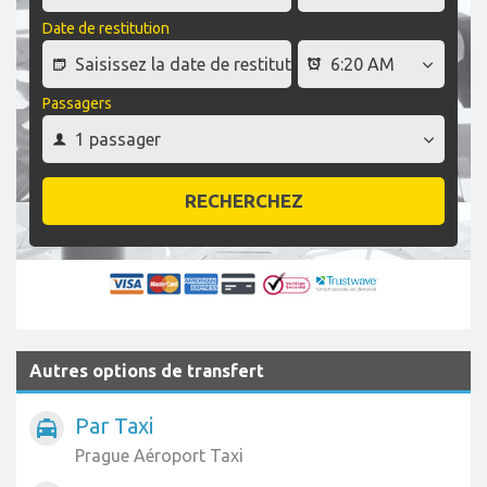
Date de restitution
Passagers
RECHERCHEZ
Autres options de transfert
Par Taxi
local_taxi
Prague Aéroport Taxi