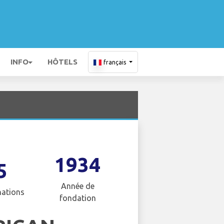
INFO
HÔTELS
français
1934
5
Année de
nations
fondation