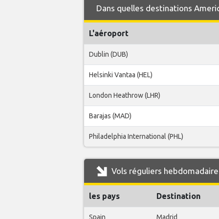
Dans quelles destinations Americ
L'aéroport
Dublin (DUB)
Helsinki Vantaa (HEL)
London Heathrow (LHR)
Barajas (MAD)
Philadelphia International (PHL)
Vols réguliers hebdomadaires
les pays
Destination
Spain
Madrid