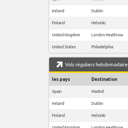
Ireland
Dublin
Finland
Helsinki
United Kingdom
London Heathrow
United States
Philadelphia
Vols réguliers hebdomadaires
les pays
Destination
Spain
Madrid
Ireland
Dublin
Finland
Helsinki
United Kingdom
London Heathrow