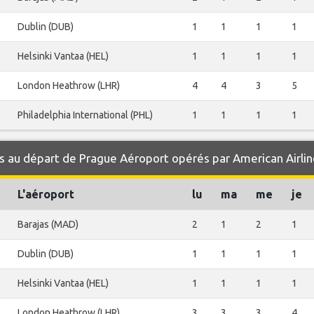
Dublin (DUB)
1
1
1
1
Helsinki Vantaa (HEL)
1
1
1
1
London Heathrow (LHR)
4
4
3
5
Philadelphia International (PHL)
1
1
1
1
 au départ de Prague Aéroport opérés par American Airlin
L'aéroport
lu
ma
me
je
Barajas (MAD)
2
1
2
1
Dublin (DUB)
1
1
1
1
Helsinki Vantaa (HEL)
1
1
1
1
London Heathrow (LHR)
3
3
3
4