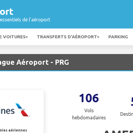
ort
essentiels de l’aéroport
E VOITURES
TRANSFERTS D'AÉROPORT
PARKING
rague Aéroport - PRG
106
Vols
Desti
hebdomadaires
gnies aériennes