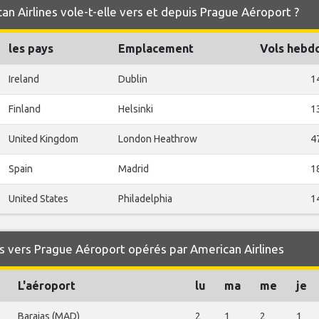
an Airlines vole-t-elle vers et depuis Prague Aéroport ?
les pays
Emplacement
Vols hebd
Ireland
Dublin
1
Finland
Helsinki
1
United Kingdom
London Heathrow
4
Spain
Madrid
1
United States
Philadelphia
1
 vers Prague Aéroport opérés par American Airlines
L'aéroport
lu
ma
me
je
Barajas (MAD)
2
1
2
1