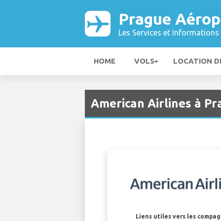
Prague Aérop
Les Services et Informations 
HOME
VOLS
LOCATION D
American Airlines à P
Liens utiles vers les compa