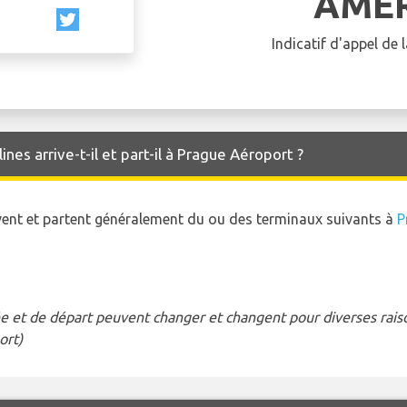
AME
Indicatif d'appel de
nes arrive-t-il et part-il à Prague Aéroport ?
ivent et partent généralement du ou des terminaux suivants à
P
e et de départ peuvent changer et changent pour diverses raison
ort)