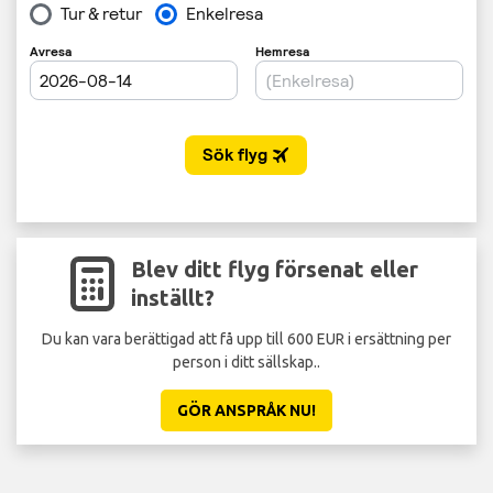
Blev ditt flyg försenat eller
inställt?
Du kan vara berättigad att få upp till 600 EUR i ersättning per
St
person i ditt sällskap..
GÖR ANSPRÅK NU!