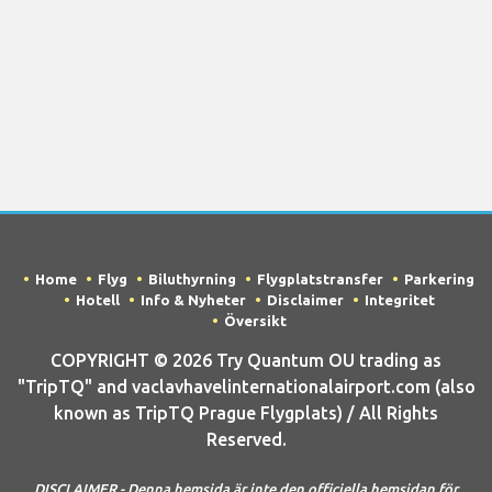
Home
Flyg
Biluthyrning
Flygplatstransfer
Parkering
Hotell
Info & Nyheter
Disclaimer
Integritet
Översikt
COPYRIGHT © 2026 Try Quantum OU trading as
"TripTQ" and vaclavhavelinternationalairport.com (also
known as TripTQ Prague Flygplats) / All Rights
Reserved.
DISCLAIMER - Denna hemsida är inte den officiella hemsidan för