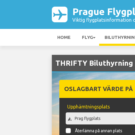
Prague Flygp
Viktig flygplatsinformation 
HOME
FLYG
BILUTHYRNI
THRIFTY Biluthyrning 
OSLAGBART VÄRDE PÅ
Upphämtningsplats
Återlämna på annan plats