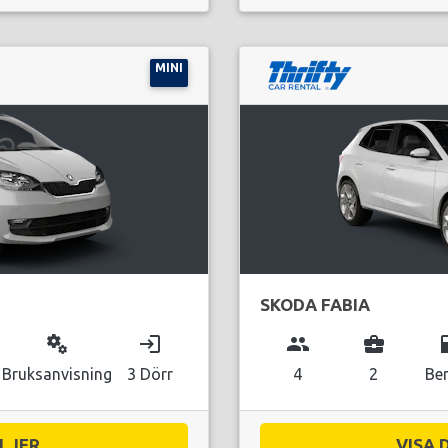
MINI
SKODA FABIA
miscellaneous_services
login
group
business_center
local_g
Bruksanvisning
3 Dörr
4
2
Be
JER...
VISA 