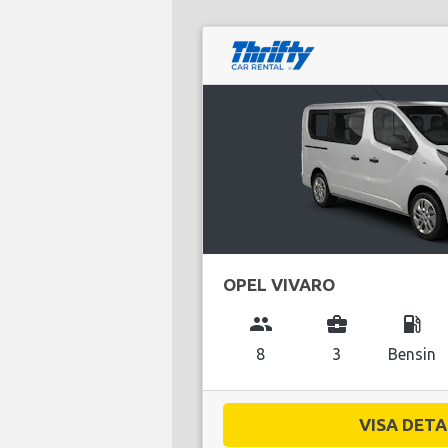
OPEL VIVARO
group
business_center
local_gas_station
8
3
Bensin
VISA DETAL