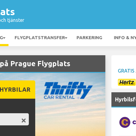
lats
och tjänster
NG
FLYGPLATSTRANSFER
PARKERING
INFO & N
på Prague Flygplats
GRATIS
 HYRBILAR
Hyrbils