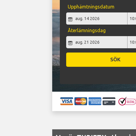
Upphämtningsdatum
Återlämningsdag
SÖK