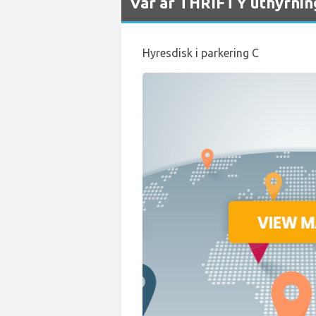
Var är THRIFTY uthyrning
Hyresdisk i parkering C