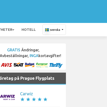
YHETER
HOTELL
svenska
GRATIS
Ändringar,
Avbeställningar,
INGA
kortavgifter!
företag på Prague Flygplats
Carwiz
star
star
star
star
star