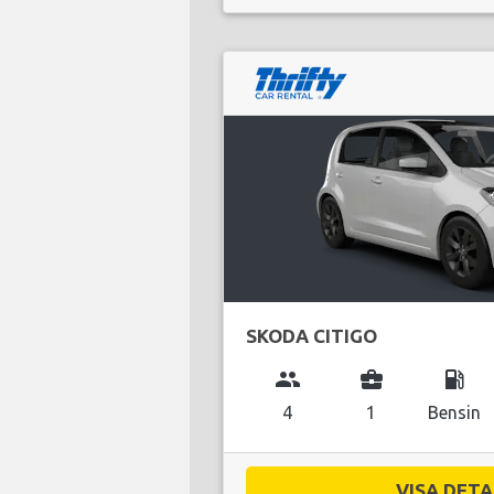
SKODA CITIGO
group
business_center
local_gas_station
4
1
Bensin
VISA DETAL