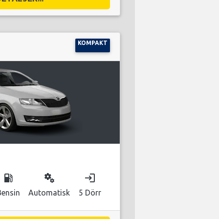
KOMPAKT
local_gas_station
miscellaneous_services
login
Bensin
Automatisk
5 Dörr