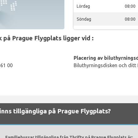
Lördag
08:00
Söndag
08:00
 på Prague Flygplats ligger vid :
Placering av biluthyrningsd
161 00
Biluthyrningsdisken och ditt
finns tillgängliga på Prague Flygplats?
Familjebussar tillgängliga från Thrifty på Prague Flygplats är: