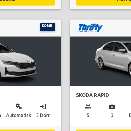
KOMBI
SKODA RAPID
miscellaneous_services
login
group
business_center
n
Automatisk
5 Dörr
5
3