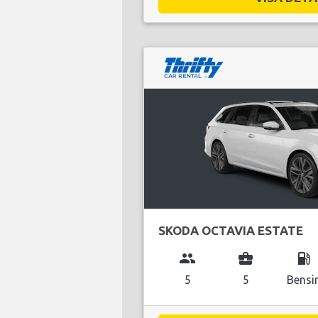
SKODA OCTAVIA ESTATE
group
business_center
local_gas_station
5
5
Bensi