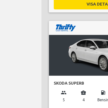
VISA DETAL
SKODA SUPERB
group
business_center
local_gas_station
5
4
Bensi