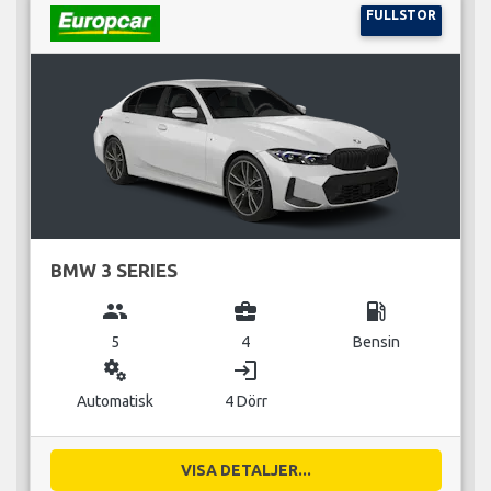
FULLSTOR
BMW 3 SERIES
group
business_center
local_gas_station
5
4
Bensin
miscellaneous_services
login
Automatisk
4 Dörr
VISA DETALJER...