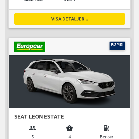
VISA DETALJER...
KOMBI
SEAT LEON ESTATE
group
business_center
local_gas_station
5
4
Bensin