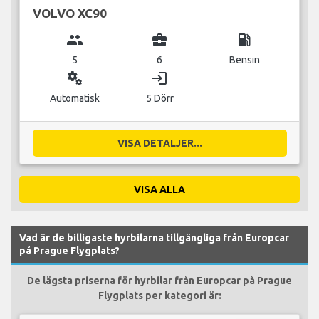
VOLVO XC90
group
business_center
local_gas_station
5
6
Bensin
miscellaneous_services
login
Automatisk
5 Dörr
VISA DETALJER...
VISA ALLA
Vad är de billigaste hyrbilarna tillgängliga från Europcar
på Prague Flygplats?
De lägsta priserna för hyrbilar från Europcar på Prague
Flygplats per kategori är: