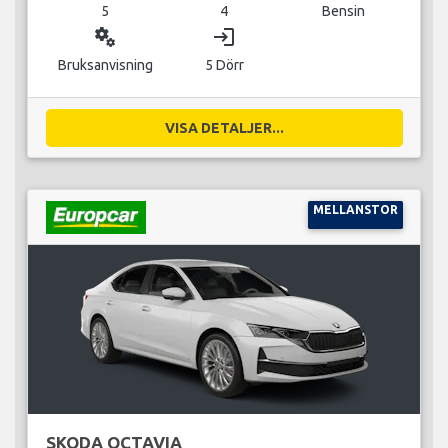
5
4
Bensin
miscellaneous_services
login
Bruksanvisning
5 Dörr
VISA DETALJER...
MELLANSTOR
SKODA OCTAVIA