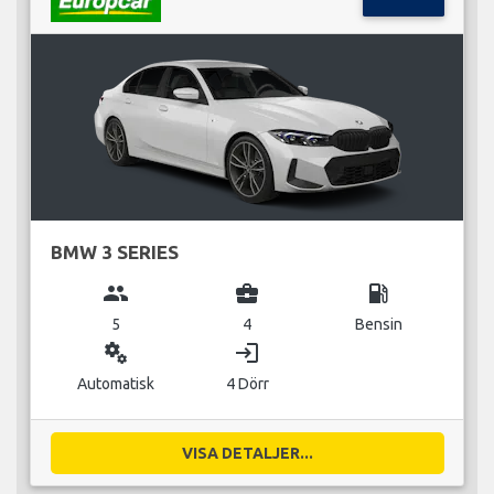
BMW 3 SERIES
group
business_center
local_gas_station
5
4
Bensin
miscellaneous_services
login
Automatisk
4 Dörr
VISA DETALJER...