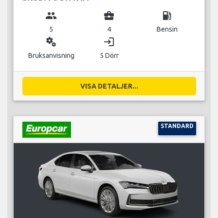
group
business_center
local_gas_station
5
4
Bensin
miscellaneous_services
login
Bruksanvisning
5 Dörr
VISA DETALJER...
STANDARD