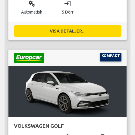
miscellaneous_services
login
Automatisk
5 Dörr
VISA DETALJER...
KOMPAKT
VOLKSWAGEN GOLF