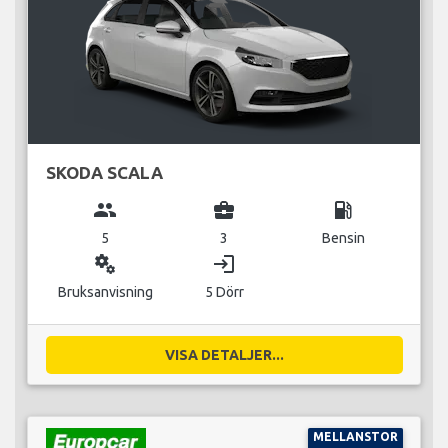
SKODA SCALA
group
business_center
local_gas_station
5
3
Bensin
miscellaneous_services
login
Bruksanvisning
5 Dörr
VISA DETALJER...
MELLANSTOR