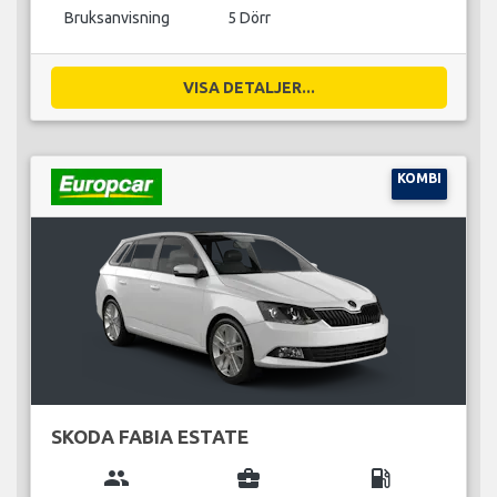
Bruksanvisning
5 Dörr
VISA DETALJER...
KOMBI
SKODA FABIA ESTATE
group
business_center
local_gas_station