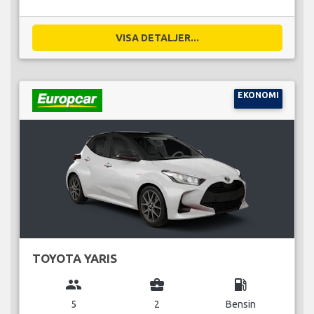
VISA DETALJER...
EKONOMI
TOYOTA YARIS
group
business_center
local_gas_station
5
2
Bensin