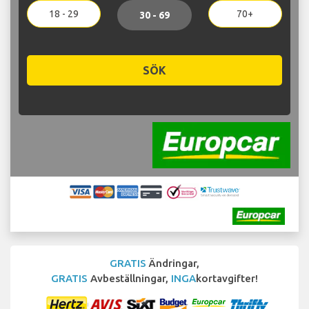
18 - 29
70+
30 - 69
SÖK
GRATIS
Ändringar,
GRATIS
Avbeställningar,
INGA
kortavgifter!