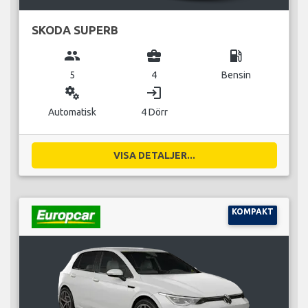
SKODA SUPERB
group
business_center
local_gas_station
5
4
Bensin
miscellaneous_services
login
Automatisk
4 Dörr
VISA DETALJER...
KOMPAKT