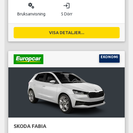
miscellaneous_services
login
Bruksanvisning
5 Dörr
VISA DETALJER...
EKONOMI
SKODA FABIA