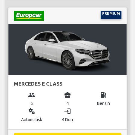
PREMIUM
MERCEDES E CLASS
group
business_center
local_gas_station
5
4
Bensin
miscellaneous_services
login
Automatisk
4 Dörr