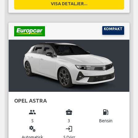
VISA DETALJER...
KOMPAKT
OPEL ASTRA
group
business_center
local_gas_station
5
3
Bensin
miscellaneous_services
login
Automatisk
5 Dörr