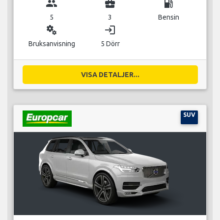
group
business_center
local_gas_station
5
3
Bensin
miscellaneous_services
login
Bruksanvisning
5 Dörr
VISA DETALJER...
SUV