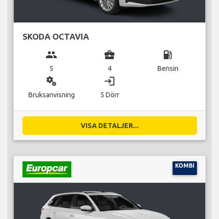
SKODA OCTAVIA
group
business_center
local_gas_station
5
4
Bensin
miscellaneous_services
login
Bruksanvisning
5 Dörr
VISA DETALJER...
KOMBI