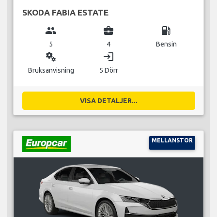
SKODA FABIA ESTATE
group
business_center
local_gas_station
5
4
Bensin
miscellaneous_services
login
Bruksanvisning
5 Dörr
VISA DETALJER...
MELLANSTOR