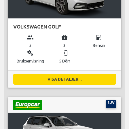
VOLKSWAGEN GOLF
group
business_center
local_gas_station
5
3
Bensin
miscellaneous_services
login
Bruksanvisning
5 Dörr
VISA DETALJER...
SUV