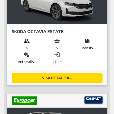
SKODA OCTAVIA ESTATE
group
business_center
local_gas_station
5
5
Bensin
miscellaneous_services
login
Automatisk
5 Dörr
VISA DETALJER...
KOMPAKT