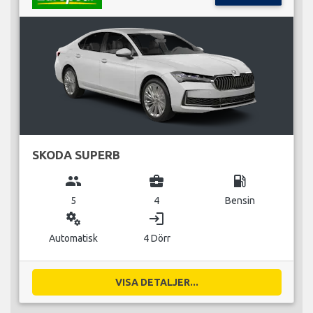
SKODA SUPERB
group
business_center
local_gas_station
5
4
Bensin
miscellaneous_services
login
Automatisk
4 Dörr
VISA DETALJER...