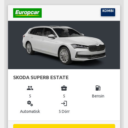
KOMBI
SKODA SUPERB ESTATE
group
business_center
local_gas_station
5
5
Bensin
miscellaneous_services
login
Automatisk
5 Dörr