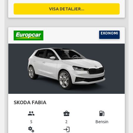
VISA DETALJER...
EKONOMI
SKODA FABIA
group
business_center
local_gas_station
5
2
Bensin
miscellaneous_services
login