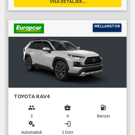
VISA DETALJER...
MELLANSTOR
TOYOTA RAV4
group
business_center
local_gas_station
5
4
Bensin
miscellaneous_services
login
Automatisk
5 Dörr