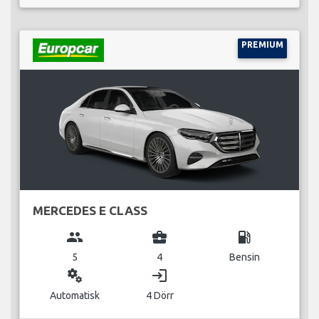
PREMIUM
MERCEDES E CLASS
group
business_center
local_gas_station
5
4
Bensin
miscellaneous_services
login
Automatisk
4 Dörr