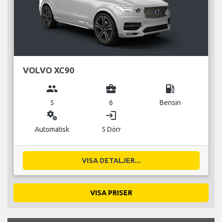
VOLVO XC90
group
business_center
local_gas_station
5
6
Bensin
miscellaneous_services
login
Automatisk
5 Dörr
VISA DETALJER...
VISA PRISER