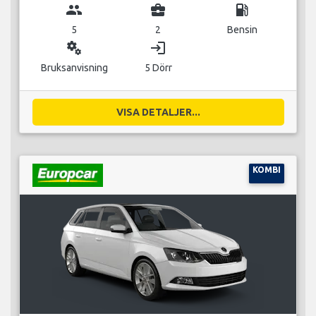
group
business_center
local_gas_station
5
2
Bensin
miscellaneous_services
login
Bruksanvisning
5 Dörr
VISA DETALJER...
KOMBI