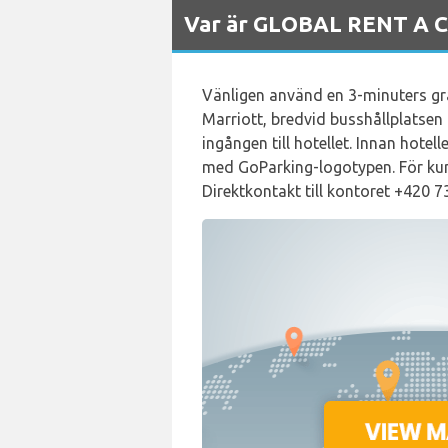
Var är GLOBAL RENT A CA
Vänligen använd en 3-minuters gra
Marriott, bredvid busshållplatsen 
ingången till hotellet. Innan hote
med GoParking-logotypen. För kund
Direktkontakt till kontoret +420 