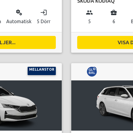
SKODA KODIAQ
miscellaneous_services
login
group
business_center
n
Automatisk
5 Dörr
5
6
JER...
VISA 
MELLANSTOR