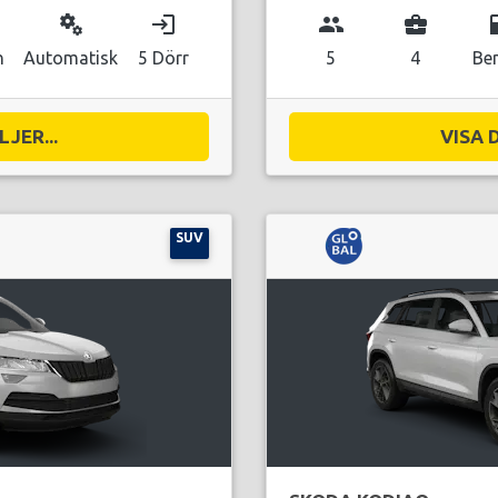
miscellaneous_services
login
group
business_center
local_g
n
Automatisk
5 Dörr
5
4
Be
JER...
VISA 
SUV