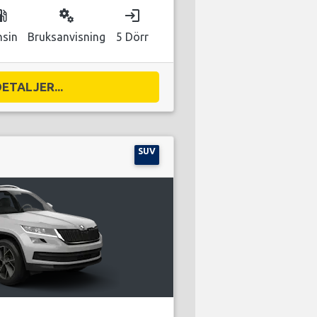
as_station
miscellaneous_services
login
nsin
Bruksanvisning
5 Dörr
DETALJER...
SUV