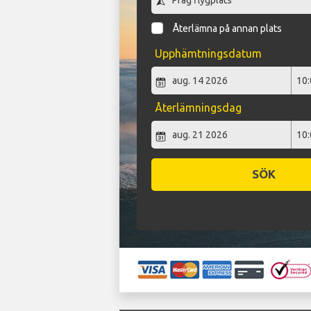
Återlämna på annan plats
Upphämtningsdatum
Återlämningsdag
SÖK