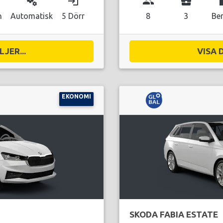
miscellaneous_services
login
group
business_center
local_g
n
Automatisk
5 Dörr
8
3
Be
JER...
VISA 
EKONOMI
SKODA FABIA ESTATE