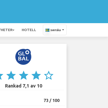
YHETER
HOTELL
svenska
ar
star
star
star
star_border
Rankad 7,1 av 10
73 / 100