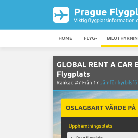
Prague Flygp
Viktig flygplatsinformation 
HOME
FLYG
BILUTHYRNI
GLOBAL RENT A CAR Bi
Flygplats
Rankad #7 Från 17
Jämför hyrbilsfö
OSLAGBART VÄRDE PÅ
Upphämtningsplats