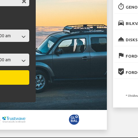
timer
GENO
directions_car
BILKV
room_service
DISKS
flag
FORD
beenhere
FORD
* Uträkn