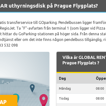
R uthyrningsdisk på Prague Flygplats?
tis transferservice till GOparking. Pendelbussen ligger framf
RegioJet. Ta "F"-avfarten från terminal 1 (som ligger vid Pizza 
llet hittar du GoParking-stationen på höger sida. Från denna s
tjänst eller om det inte finns någon pendelbuss tillgänglig, r
733 532 098
Vilka är GLOBAL REN
Prague Flygplats ?
Dag
Öppe
Måndag
08:00
Tisdag
08:00