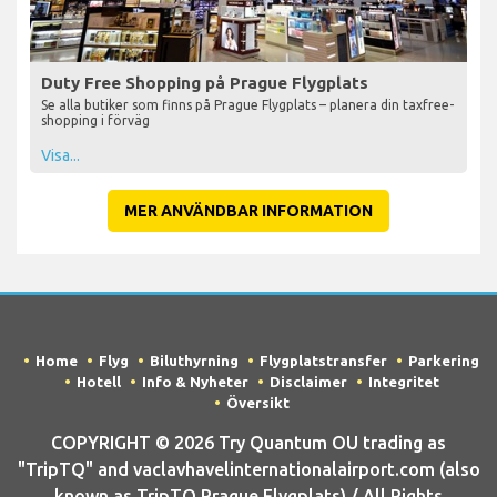
Duty Free Shopping på Prague Flygplats
Se alla butiker som finns på Prague Flygplats – planera din taxfree-
shopping i förväg
Visa...
MER ANVÄNDBAR INFORMATION
Home
Flyg
Biluthyrning
Flygplatstransfer
Parkering
Hotell
Info & Nyheter
Disclaimer
Integritet
Översikt
COPYRIGHT © 2026 Try Quantum OU trading as
"TripTQ" and vaclavhavelinternationalairport.com (also
known as TripTQ Prague Flygplats) / All Rights