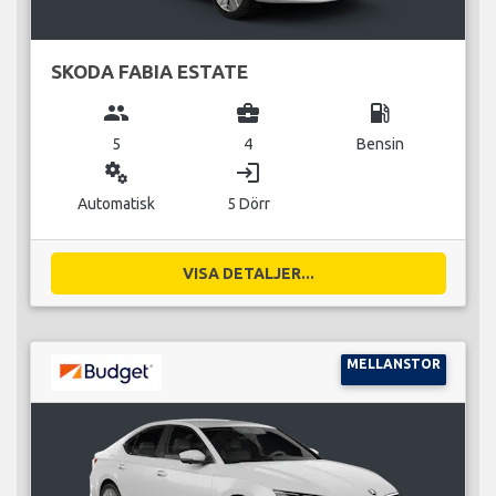
SKODA FABIA ESTATE
group
business_center
local_gas_station
5
4
Bensin
miscellaneous_services
login
Automatisk
5 Dörr
VISA DETALJER...
MELLANSTOR