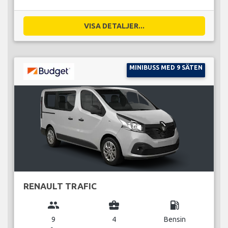
VISA DETALJER...
MINIBUSS MED 9 SÄTEN
RENAULT TRAFIC
group
business_center
local_gas_station
9
4
Bensin