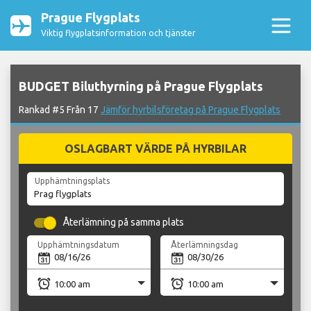
Prague Flygplats
Viktig flygplatsinformation och tjänster
BUDGET Biluthyrning på Prague Flygplats
Rankad #5 Från 17
Jämför hyrbilsföretag på Prague Flygplats
OSLAGBART VÄRDE PÅ HYRBILAR
Upphämtningsplats
Återlämning på samma plats
Upphämtningsdatum
Återlämningsdag