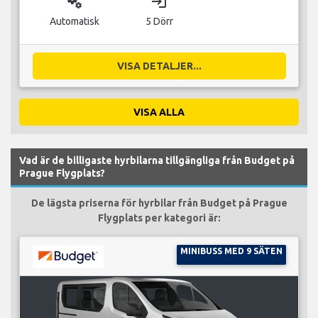
miscellaneous_services
login
Automatisk
5 Dörr
VISA DETALJER...
VISA ALLA
Vad är de billigaste hyrbilarna tillgängliga från Budget på
Prague Flygplats?
De lägsta priserna för hyrbilar från Budget på Prague
Flygplats per kategori är:
MINIBUSS MED 9 SÄTEN