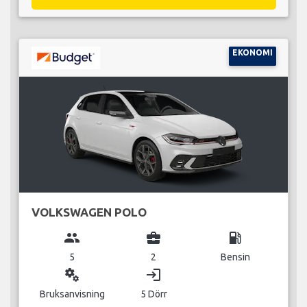
EKONOMI
VOLKSWAGEN POLO
group
business_center
local_gas_station
5
2
Bensin
miscellaneous_services
login
Bruksanvisning
5 Dörr