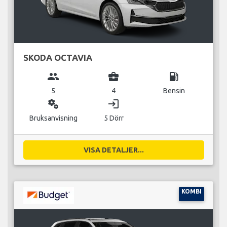
SKODA OCTAVIA
group
business_center
local_gas_station
5
4
Bensin
miscellaneous_services
login
Bruksanvisning
5 Dörr
VISA DETALJER...
KOMBI