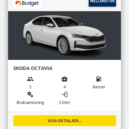
MELLANSTOR
SKODA OCTAVIA
group
business_center
local_gas_station
5
4
Bensin
miscellaneous_services
login
Bruksanvisning
5 Dörr
VISA DETALJER...