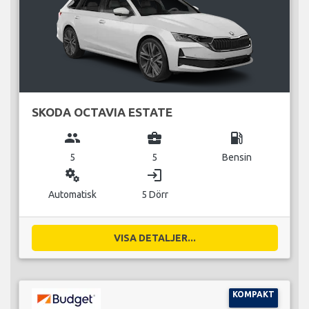
SKODA OCTAVIA ESTATE
group
business_center
local_gas_station
5
5
Bensin
miscellaneous_services
login
Automatisk
5 Dörr
VISA DETALJER...
KOMPAKT