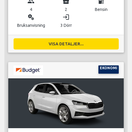
group
business_center
local_gas_station
4
2
Bensin
miscellaneous_services
login
Bruksanvisning
3 Dörr
VISA DETALJER...
EKONOMI