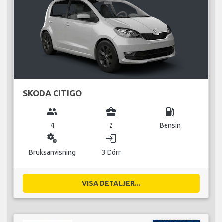
SKODA CITIGO
group
business_center
local_gas_station
4
2
Bensin
miscellaneous_services
login
Bruksanvisning
3 Dörr
VISA DETALJER...