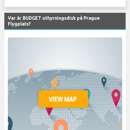
Var är BUDGET uthyrningsdisk på Prague
Flygplats?