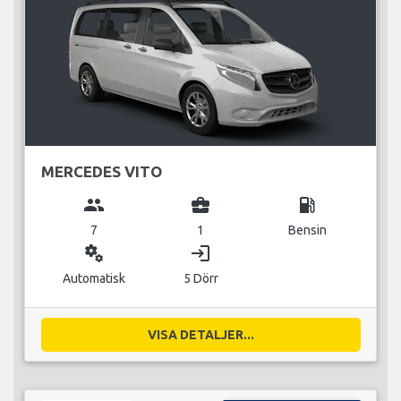
MERCEDES VITO
group
business_center
local_gas_station
7
1
Bensin
miscellaneous_services
login
Automatisk
5 Dörr
VISA DETALJER...