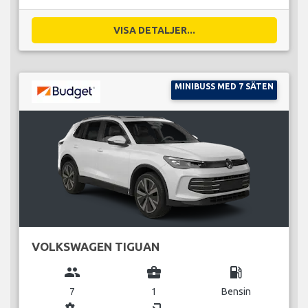
VISA DETALJER...
MINIBUSS MED 7 SÄTEN
VOLKSWAGEN TIGUAN
group
business_center
local_gas_station
7
1
Bensin