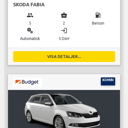
SKODA FABIA
group
business_center
local_gas_station
5
2
Bensin
miscellaneous_services
login
Automatisk
5 Dörr
VISA DETALJER...
KOMBI