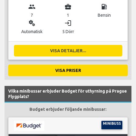
group
business_center
local_gas_station
7
1
Bensin
miscellaneous_services
login
Automatisk
5 Dörr
VISA DETALJER...
VISA PRISER
Vilka minibussar erbjuder Budget för uthyrning på Prague
Flygplats?
Budget erbjuder följande minibussar:
MINIBUSS