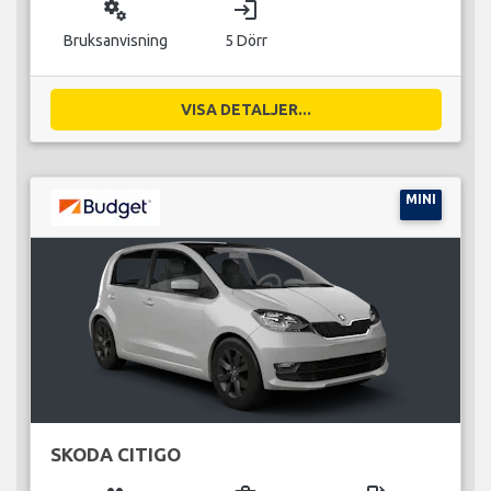
miscellaneous_services
login
Bruksanvisning
5 Dörr
VISA DETALJER...
MINI
SKODA CITIGO