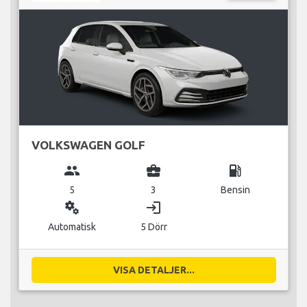
VOLKSWAGEN GOLF
group
business_center
local_gas_station
5
3
Bensin
miscellaneous_services
login
Automatisk
5 Dörr
VISA DETALJER...