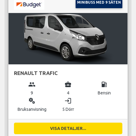
MINIBUSS MED 9 SÄTEN
RENAULT TRAFIC
group
business_center
local_gas_station
9
4
Bensin
miscellaneous_services
login
Bruksanvisning
5 Dörr
VISA DETALJER...