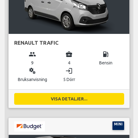
RENAULT TRAFIC
group
business_center
local_gas_station
9
4
Bensin
miscellaneous_services
login
Bruksanvisning
5 Dörr
VISA DETALJER...
MINI