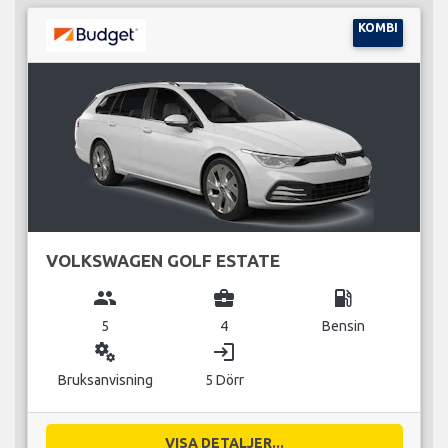
KOMBI
VOLKSWAGEN GOLF ESTATE
group
business_center
local_gas_station
5
4
Bensin
miscellaneous_services
login
Bruksanvisning
5 Dörr
VISA DETALJER...