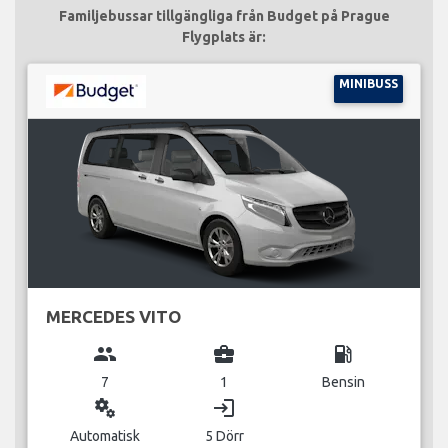
Familjebussar tillgängliga från Budget på Prague
Flygplats är:
MINIBUSS
MERCEDES VITO
group
business_center
local_gas_station
7
1
Bensin
miscellaneous_services
login
Automatisk
5 Dörr