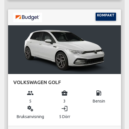
KOMPAKT
VOLKSWAGEN GOLF
group
business_center
local_gas_station
5
3
Bensin
miscellaneous_services
login
Bruksanvisning
5 Dörr