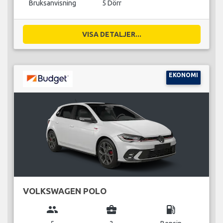
Bruksanvisning
5 Dörr
VISA DETALJER...
EKONOMI
VOLKSWAGEN POLO
group
business_center
local_gas_station