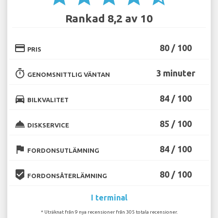
Rankad 8,2 av 10
credit_card
80 / 100
PRIS
timer
3 minuter
GENOMSNITTLIG VÄNTAN
directions_car
84 / 100
BILKVALITET
room_service
85 / 100
DISKSERVICE
flag
84 / 100
FORDONSUTLÄMNING
beenhere
80 / 100
FORDONSÅTERLÄMNING
I terminal
* Uträknat från 9 nya recensioner från 305 totala recensioner.