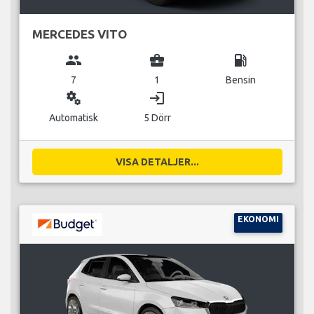
MERCEDES VITO
group
business_center
local_gas_station
7
1
Bensin
miscellaneous_services
login
Automatisk
5 Dörr
VISA DETALJER...
EKONOMI