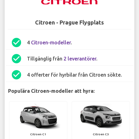
Citroen - Prague Flygplats
check_circle
4
Citroen-modeller
.
check_circle
Tillgänglig från
2 leverantörer
.
check_circle
4 offerter för hyrbilar från Citroen sökte.
Populära Citroen-modeller att hyra:
Citroen C1
Citroen C3