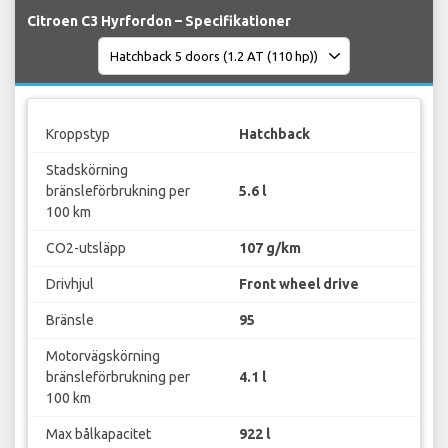
Citroen C3 Hyrfordon – Specifikationer
Kroppstyp
Hatchback
Stadskörning
bränsleförbrukning per
5.6 l
100 km
CO2-utsläpp
107 g/km
Drivhjul
Front wheel drive
Bränsle
95
Motorvägskörning
bränsleförbrukning per
4.1 l
100 km
Max bålkapacitet
922 l