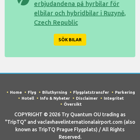
erbjudandena på hyrbilar för
elbilar och hybridbilar i Ruzyně,
Czech Republic
SÖK BILAR
Home
Flyg
Biluthyrning
Flygplatstransfer
Parkering
Hotell
Info & Nyheter
Disclaimer
Integritet
Översikt
COPYRIGHT © 2026 Try Quantum OU trading as
"TripTQ" and vaclavhavelinternationalairport.com (also
known as TripTQ Prague Flygplats) / All Rights
Reserved.