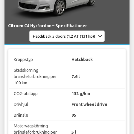
Citroen C4 Hyrfordon – Specifikationer
Kroppstyp
Hatchback
Stadskörning
bränsleförbrukning per
7.6 l
100 km
CO2-utsläpp
132 g/km
Drivhjul
Front wheel drive
Bränsle
95
Motorvägskörning
bränsleförbrukning per
5 l