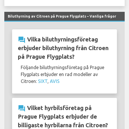
Biluthyrning av Citroen på Prague Flygplats – Vanliga frågor
question_answer
Vilka biluthyrningsföretag
erbjuder biluthyrning från Citroen
på Prague Flygplats?
Följande biluthyrningsföretag på Prague
Flygplats erbjuder en rad modeller av
Citroen:
SIXT
,
AVIS
question_answer
Vilket hyrbilsföretag på
Prague Flygplats erbjuder de
billigaste hyrbilarna från Citroen?