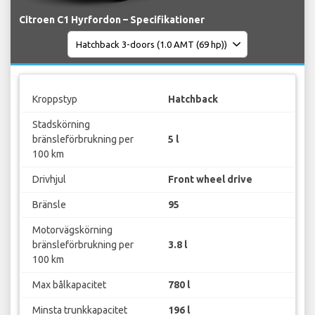
Citroen C1 Hyrfordon – Specifikationer
Kroppstyp
Hatchback
Stadskörning
bränsleförbrukning per
5 l
100 km
Drivhjul
Front wheel drive
Bränsle
95
Motorvägskörning
bränsleförbrukning per
3.8 l
100 km
Max bålkapacitet
780 l
Minsta trunkkapacitet
196 l