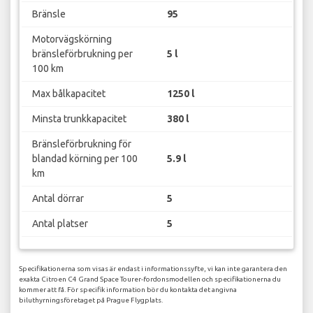
Bränsle
95
Motorvägskörning
bränsleförbrukning per
5 l
100 km
Max bålkapacitet
1250 l
Minsta trunkkapacitet
380 l
Bränsleförbrukning för
blandad körning per 100
5.9 l
km
Antal dörrar
5
Antal platser
5
Specifikationerna som visas är endast i informationssyfte, vi kan inte garantera den
exakta Citroen C4 Grand Space Tourer-fordonsmodellen och specifikationerna du
kommer att få. För specifik information bör du kontakta det angivna
biluthyrningsföretaget på Prague Flygplats.