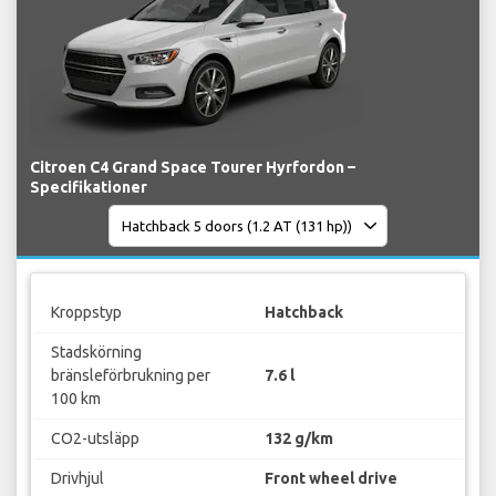
Citroen C4 Grand Space Tourer Hyrfordon –
Specifikationer
Kroppstyp
Hatchback
Stadskörning
bränsleförbrukning per
7.6 l
100 km
CO2-utsläpp
132 g/km
Drivhjul
Front wheel drive