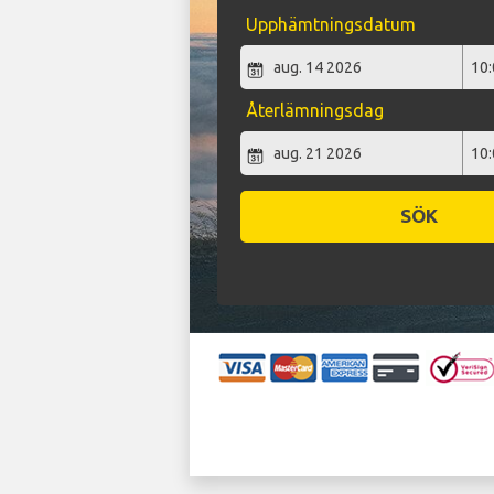
Upphämtningsdatum
Återlämningsdag
SÖK