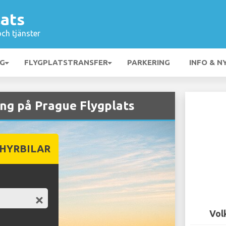
lats
och tjänster
NG
FLYGPLATSTRANSFER
PARKERING
INFO & N
ng på Prague Flygplats
 HYRBILAR
Vol