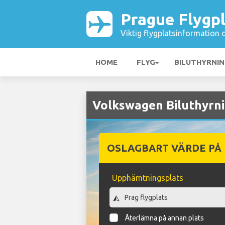
Prague Flygp
Viktig flygplatsinformation 
HOME
FLYG
BILUTHYRNI
Volkswagen Biluthyrni
OSLAGBART VÄRDE PÅ
Upphämtningsplats
Återlämna på annan plats