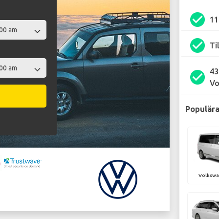
check_circle
1
check_circle
Ti
43
check_circle
Vo
Populära
Volkswa