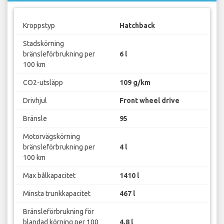
Kroppstyp
Hatchback
Stadskörning
bränsleförbrukning per
6 l
100 km
CO2-utsläpp
109 g/km
Drivhjul
Front wheel drive
Bränsle
95
Motorvägskörning
bränsleförbrukning per
4 l
100 km
Max bålkapacitet
1410 l
Minsta trunkkapacitet
467 l
Bränsleförbrukning för
blandad körning per 100
4.8 l