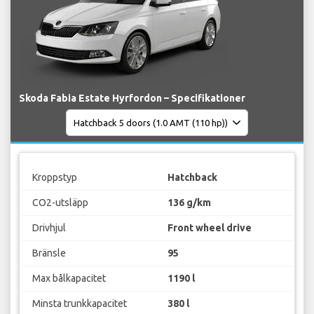
Skoda Fabia Estate Hyrfordon – Specifikationer
Kroppstyp
Hatchback
CO2-utsläpp
136 g/km
Drivhjul
Front wheel drive
Bränsle
95
Max bålkapacitet
1190 l
Minsta trunkkapacitet
380 l