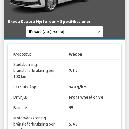
Skoda Superb Hyrfordon – Specifikationer
Kroppstyp
Wagon
Stadskörning
bränsleförbrukning per
7.3 l
100 km
CO2-utsläpp
140 g/km
Drivhjul
Front wheel drive
Bränsle
95
Motorvägskörning
bränsleförbrukning per
5.4 l