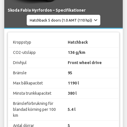
Skoda Fabia Hyrfordon – Specifikationer
Kroppstyp
Hatchback
CO2-utsläpp
136 g/km
Drivhjul
Front wheel drive
Bränsle
95
Max bålkapacitet
1190 l
Minsta trunkkapacitet
380 l
Bränsleförbrukning för
blandad körning per 100
5.4 l
km
Antal dörrar
5