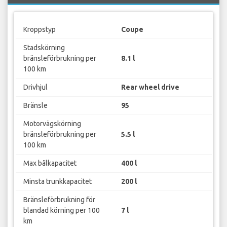
Kroppstyp
Coupe
Stadskörning
bränsleförbrukning per
8.1 l
100 km
Drivhjul
Rear wheel drive
Bränsle
95
Motorvägskörning
bränsleförbrukning per
5.5 l
100 km
Max bålkapacitet
400 l
Minsta trunkkapacitet
200 l
Bränsleförbrukning för
blandad körning per 100
7 l
km