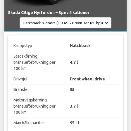
Skoda Citigo Hyrfordon – Specifikationer
Kroppstyp
Hatchback
Stadskörning
bränsleförbrukning per
4.7 l
100 km
Drivhjul
Front wheel drive
Bränsle
95
Motorvägskörning
bränsleförbrukning per
3.7 l
100 km
Max bålkapacitet
951 l