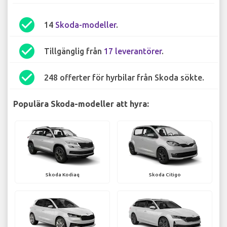
check_circle
14
Skoda-modeller
.
check_circle
Tillgänglig från
17 leverantörer
.
check_circle
248 offerter för hyrbilar från Skoda sökte.
Populära Skoda-modeller att hyra:
Skoda Kodiaq
Skoda Citigo