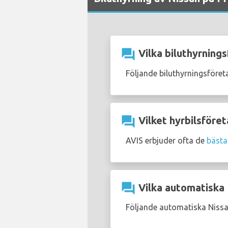
question_answer
Vilka biluthyrnings
Följande biluthyrningsföret
question_answer
Vilket hyrbilsföret
AVIS erbjuder ofta de
bästa
question_answer
Vilka automatiska N
Följande automatiska Nissan