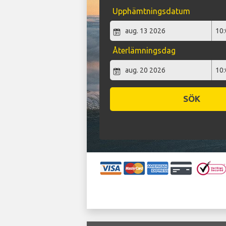
Upphämtningsdatum
Återlämningsdag
SÖK