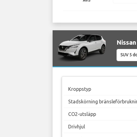
AVIS
Nissan
Kroppstyp
Stadskörning bränsleförbrukni
CO2-utsläpp
Drivhjul