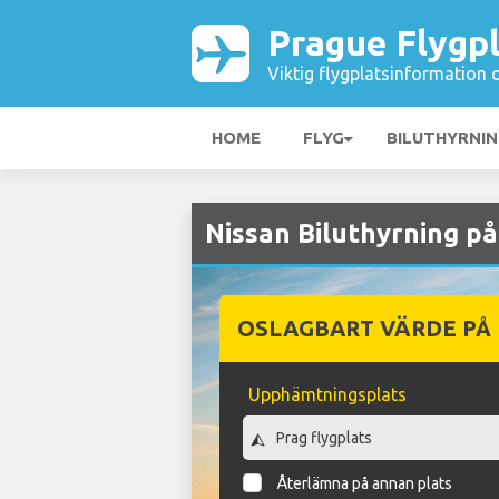
Prague Flygp
Viktig flygplatsinformation 
HOME
FLYG
BILUTHYRNI
Nissan Biluthyrning på
OSLAGBART VÄRDE PÅ
Upphämtningsplats
Återlämna på annan plats