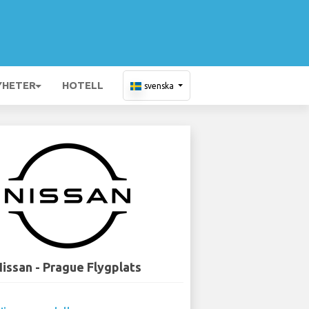
YHETER
HOTELL
svenska
issan - Prague Flygplats