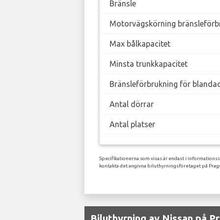
Bränsle
Motorvägskörning bränsleförb
Max bålkapacitet
Minsta trunkkapacitet
Bränsleförbrukning för blanda
Antal dörrar
Antal platser
Specifikationerna som visas är endast i informations
kontakta det angivna biluthyrningsföretaget på Prag
Biluthyrning av Nissan på Pr