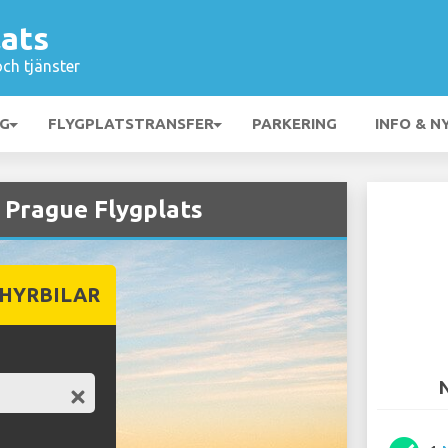
lats
och tjänster
NG
FLYGPLATSTRANSFER
PARKERING
INFO & N
 Prague Flygplats
 HYRBILAR
N