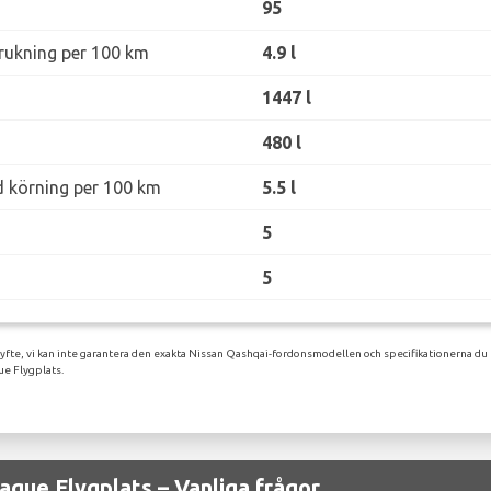
95
rukning per 100 km
4.9 l
1447 l
480 l
d körning per 100 km
5.5 l
5
5
syfte, vi kan inte garantera den exakta Nissan Qashqai-fordonsmodellen och specifikationerna du 
ue Flygplats.
ague Flygplats – Vanliga frågor