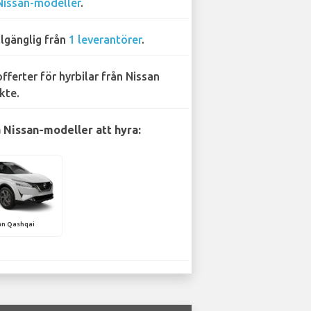
Nissan-modeller
.
llgänglig från
1 leverantörer
.
offerter för hyrbilar från Nissan
kte.
 Nissan-modeller att hyra:
an Qashqai