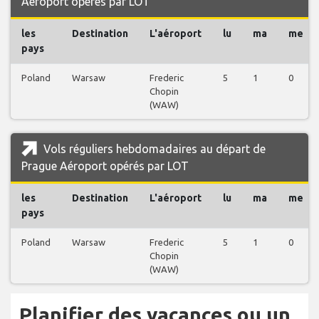
Aéroport opérés par LOT
les
Destination
L'aéroport
lu
ma
me
pays
Poland
Warsaw
Frederic
5
1
0
Chopin
(WAW)
Vols réguliers hebdomadaires au départ de
Prague Aéroport opérés par LOT
les
Destination
L'aéroport
lu
ma
me
pays
Poland
Warsaw
Frederic
5
1
0
Chopin
(WAW)
Planifier des vacances ou un