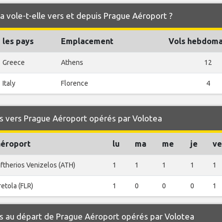
a vole-t-elle vers et depuis Prague Aéroport ?
les pays
Emplacement
Vols hebdoma
Greece
Athens
12
Italy
Florence
4
s vers Prague Aéroport opérés par Volotea
aéroport
lu
ma
me
je
ve
ftherios Venizelos (ATH)
1
1
1
1
1
etola (FLR)
1
0
0
0
1
s au départ de Prague Aéroport opérés par Volotea