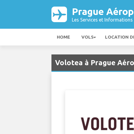
Prague Aérop
Les Services et Informations 
HOME
VOLS
LOCATION D
Volotea à Prague Aéro