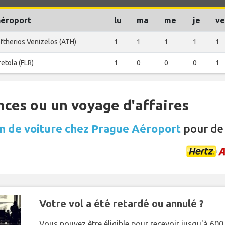
aéroport
lu
ma
me
je
ve
ftherios Venizelos (ATH)
1
1
1
1
1
etola (FLR)
1
0
0
0
1
nces ou un voyage d'affaires
n de voiture chez Prague Aéroport
pour de
Votre vol a été retardé ou annulé ?
Vous pouvez être éligible pour recevoir jusqu'à 6