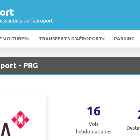
ort
essentiels de l’aéroport
E VOITURES
TRANSFERTS D'AÉROPORT
PARKING
port - PRG
16
Vols
Desti
hebdomadaires