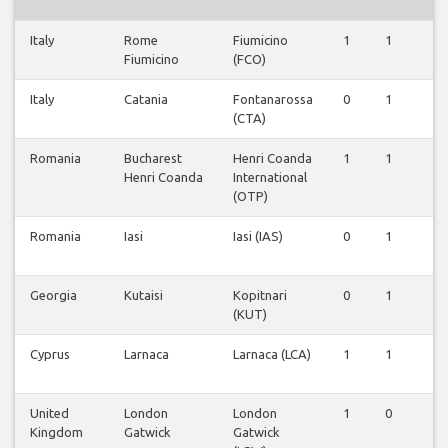
Italy
Rome
Fiumicino
1
1
1
Fiumicino
(FCO)
Italy
Catania
Fontanarossa
0
1
0
(CTA)
Romania
Bucharest
Henri Coanda
1
1
1
Henri Coanda
International
(OTP)
Romania
Iasi
Iasi (IAS)
0
1
0
Georgia
Kutaisi
Kopitnari
0
1
0
(KUT)
Cyprus
Larnaca
Larnaca (LCA)
1
1
1
United
London
London
1
0
1
Kingdom
Gatwick
Gatwick