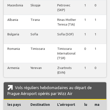
Macedonia
Skopje
Petrovec
1
0
1
(SKP)
Albania
Tirana
Rinas Mother
1
1
1
Teresa (TIA)
Bulgaria
Sofia
Sofia (SOF)
1
1
2
Romania
Timisoara
Timisoara
0
1
0
International
(TSR)
Armenia
Yerevan
Zvartnots
1
0
1
(EVN)
Vols réguliers hebdomadaires au départ de
Prague Aéroport opérés par Wizz Air
les pays
Destination
L'aéroport
lu
ma
m