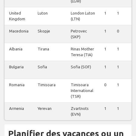
(LGW)
United
Luton
London Luton
1
1
1
Kingdom
(LTN)
Macedonia
Skopje
Petrovec
1
0
1
(SKP)
Albania
Tirana
Rinas Mother
1
1
1
Teresa (TIA)
Bulgaria
Sofia
Sofia (SOF)
1
1
2
Romania
Timisoara
Timisoara
0
1
1
International
(TSR)
Armenia
Yerevan
Zvartnots
1
1
1
(EVN)
Planifier des vacances ou un