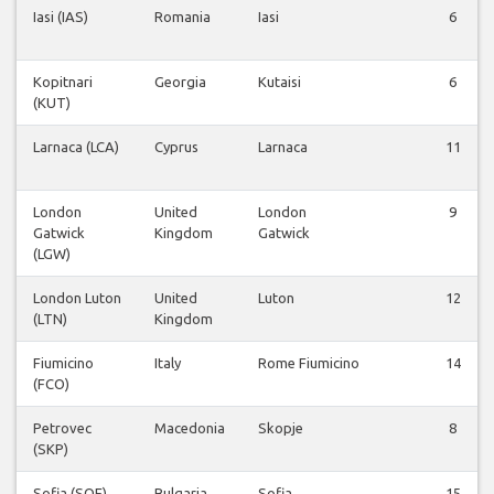
Iasi (IAS)
Romania
Iasi
6
Kopitnari
Georgia
Kutaisi
6
(KUT)
Larnaca (LCA)
Cyprus
Larnaca
11
London
United
London
9
Gatwick
Kingdom
Gatwick
(LGW)
London Luton
United
Luton
12
(LTN)
Kingdom
Fiumicino
Italy
Rome Fiumicino
14
(FCO)
Petrovec
Macedonia
Skopje
8
(SKP)
Sofia (SOF)
Bulgaria
Sofia
15