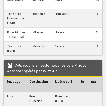
Timisoara
Romania
Timisoara
6
International
(TSR)
Rinas Mother
Albania
Tirana
11
Teresa (TIA)
Zvartnots
Armenia
Yerevan
9
(EVN)
Vols réguliers hebdomadaires vers Prague
Aéroport opérés par Wizz Air
les pays
Destination
L'aéroport
lu
ma
m
Italy
Rome
Fiumicino
1
1
1
Fiumicino
(FCO)