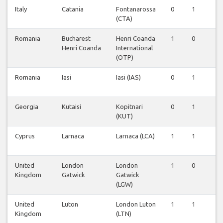
Italy
Catania
Fontanarossa
0
1
0
(CTA)
Romania
Bucharest
Henri Coanda
1
0
1
Henri Coanda
International
(OTP)
Romania
Iasi
Iasi (IAS)
0
1
0
Georgia
Kutaisi
Kopitnari
0
1
0
(KUT)
Cyprus
Larnaca
Larnaca (LCA)
1
1
0
United
London
London
1
0
1
Kingdom
Gatwick
Gatwick
(LGW)
United
Luton
London Luton
1
1
1
Kingdom
(LTN)