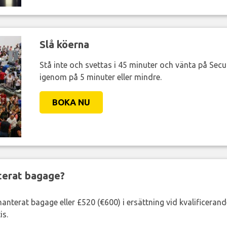
Slå köerna
Stå inte och svettas i 45 minuter och vänta på Secur
igenom på 5 minuter eller mindre.
BOKA NU
nterat bagage?
lhanterat bagage eller £520 (€600) i ersättning vid kvalificeran
is.