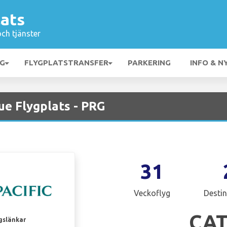
lats
och tjänster
NG
FLYGPLATSTRANSFER
PARKERING
INFO & N
ue Flygplats - PRG
31
Veckoflyg
Destin
CA
gslänkar