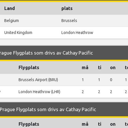
Land
plats
Belgium
Brussels
United Kingdom
London Heathrow
rague Flygplats som drivs av Cathay Pacific
Flygplats
må
ti
on
t
Brussels Airport (BRU)
1
1
0
1
w
London Heathrow (LHR)
2
2
2
2
rague Flygplats som drivs av Cathay Pacific
Flygplats
må
ti
on
t