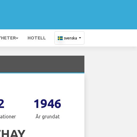
YHETER
HOTELL
svenska
2
1946
ationer
År grundat
THAY