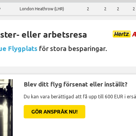
w
London Heathrow (LHR)
2
2
2
2
ter- eller arbetsresa
ue Flygplats
för stora besparingar.
Blev ditt flyg försenat eller inställt?
Du kan vara berättigad att få upp till 600 EUR i ersä
GÖR ANSPRÅK NU!