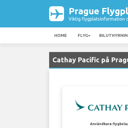
Prague Flygp
Viktig flygplatsinformation 
HOME
FLYG
BILUTHYRNI
Cathay Pacific på Prag
Användbara flygbola