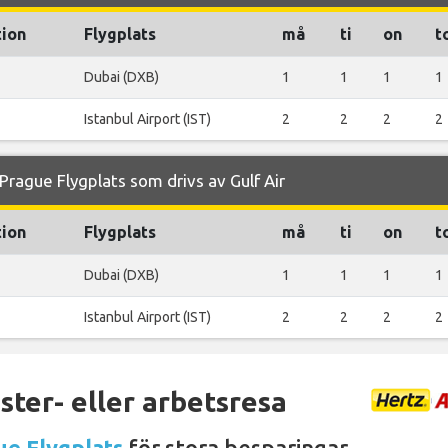
tion
Flygplats
må
ti
on
t
Dubai (DXB)
1
1
1
1
Istanbul Airport (IST)
2
2
2
2
rague Flygplats som drivs av Gulf Air
tion
Flygplats
må
ti
on
t
Dubai (DXB)
1
1
1
1
Istanbul Airport (IST)
2
2
2
2
ter- eller arbetsresa
ue Flygplats
för stora besparingar.