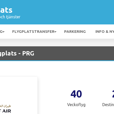
lats
och tjänster
NG
FLYGPLATSTRANSFER
PARKERING
INFO & N
gplats - PRG
40
Veckoflyg
Destin