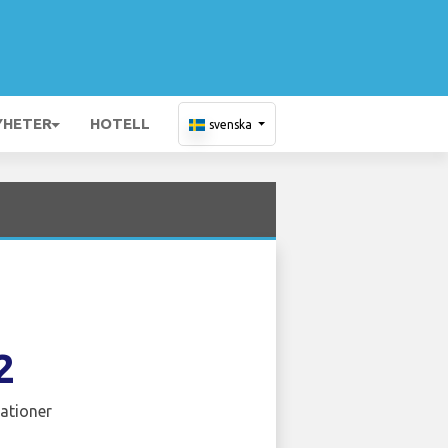
YHETER
HOTELL
svenska
2
ationer