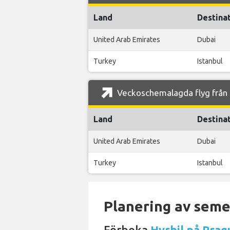
Land
Destina
United Arab Emirates
Dubai
Turkey
Istanbul
Veckoschemalagda flyg från P
Land
Destina
United Arab Emirates
Dubai
Turkey
Istanbul
Planering av semes
Förboka
Hyrbil på Prag