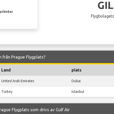
GI
gslänkar
Flygbolagets
och från Prague Flygplats?
Land
plats
United Arab Emirates
Dubai
Turkey
Istanbul
ague Flygplats som drivs av Gulf Air