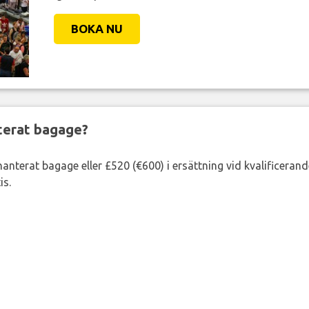
BOKA NU
nterat bagage?
lhanterat bagage eller £520 (€600) i ersättning vid kvalificeran
is.