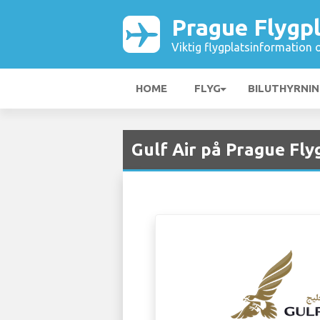
Prague Flygp
Viktig flygplatsinformation 
HOME
FLYG
BILUTHYRNI
Gulf Air på Prague Fly