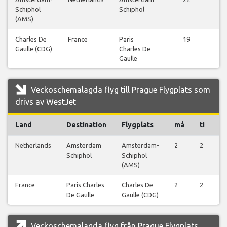
Schiphol
Schiphol
fl
(AMS)
Charles De
France
Paris
19
Vi
Gaulle (CDG)
Charles De
fl
Gaulle
Veckoschemalagda flyg till Prague Flygplats som
drivs av WestJet
Land
Destination
Flygplats
må
ti
o
Netherlands
Amsterdam
Amsterdam-
2
2
0
Schiphol
Schiphol
(AMS)
France
Paris Charles
Charles De
2
2
2
De Gaulle
Gaulle (CDG)
Veckoschemalagda flyg från Prague Flygplats