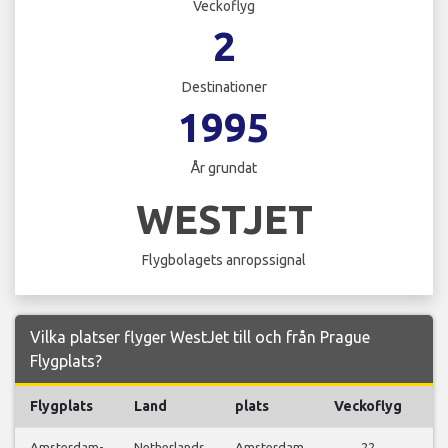
Veckoflyg
2
Destinationer
1995
År grundat
WESTJET
Flygbolagets anropssignal
Vilka platser flyger WestJet till och från Prague
Flygplats?
Flygplats
Land
plats
Veckoflyg
Fl
Amsterdam-
Netherlands
Amsterdam
22
Vi