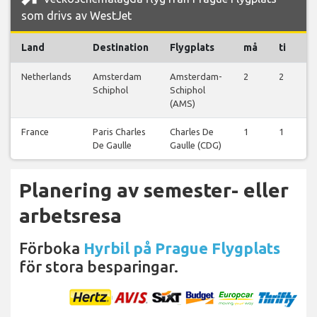
som drivs av WestJet
Land
Destination
Flygplats
må
ti
o
Netherlands
Amsterdam
Amsterdam-
2
2
0
Schiphol
Schiphol
(AMS)
France
Paris Charles
Charles De
1
1
1
De Gaulle
Gaulle (CDG)
Planering av semester- eller
arbetsresa
Förboka
Hyrbil på Prague Flygplats
för stora besparingar.