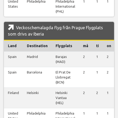
United
Philadelphia
Philadelphia
1
1
1
States
International
(PHL)
Veckoschemalagda flyg från Prague Flygplats
som drivs av Iberia
Land
Destination
Flygplats
må
ti
on
Spain
Madrid
Barajas
2
1
2
(MAD)
Spain
Barcelona
El Prat De
2
1
2
Llobregat
(BCN)
Finland
Helsinki
Helsinki
2
2
1
Vantaa
(HEL)
United
Philadelphia
Philadelphia
1
1
1