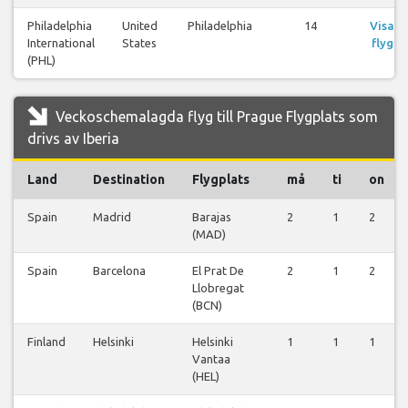
Philadelphia
United
Philadelphia
14
Visa
International
States
flyg
(PHL)
Veckoschemalagda flyg till Prague Flygplats som
drivs av Iberia
Land
Destination
Flygplats
må
ti
on
Spain
Madrid
Barajas
2
1
2
(MAD)
Spain
Barcelona
El Prat De
2
1
2
Llobregat
(BCN)
Finland
Helsinki
Helsinki
1
1
1
Vantaa
(HEL)