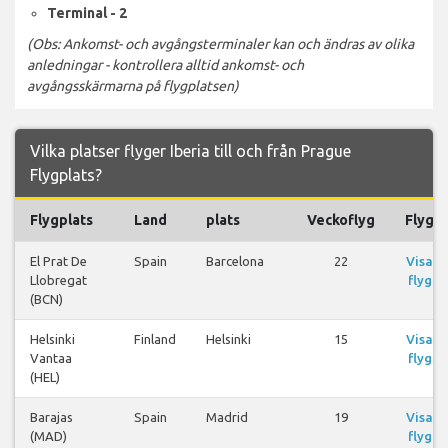
Terminal - 2
(Obs: Ankomst- och avgångsterminaler kan och ändras av olika
anledningar - kontrollera alltid ankomst- och
avgångsskärmarna på flygplatsen)
Vilka platser flyger Iberia till och från Prague
Flygplats?
Flygplats
Land
plats
Veckoflyg
Flyg
El Prat De
Spain
Barcelona
22
Visa
Llobregat
flyg
(BCN)
Helsinki
Finland
Helsinki
15
Visa
Vantaa
flyg
(HEL)
Barajas
Spain
Madrid
19
Visa
(MAD)
flyg