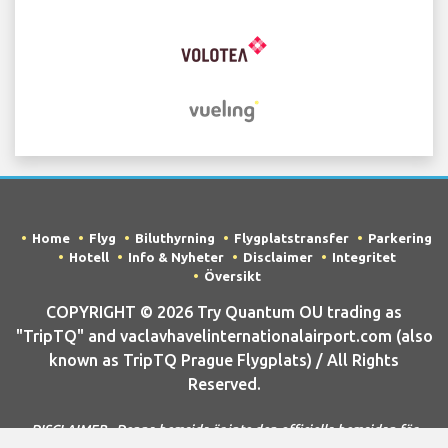
Home
Flyg
Biluthyrning
Flygplatstransfer
Parkering
Hotell
Info & Nyheter
Disclaimer
Integritet
Översikt
COPYRIGHT © 2026 Try Quantum OU trading as
"TripTQ" and vaclavhavelinternationalairport.com (also
known as TripTQ Prague Flygplats) / All Rights
Reserved.
DISCLAIMER - Denna hemsida är inte den officiella hemsidan för