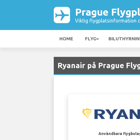
Prague Flygp
Viktig flygplatsinformation 
HOME
FLYG
BILUTHYRNI
Ryanair på Prague Fly
Användbara flygbola