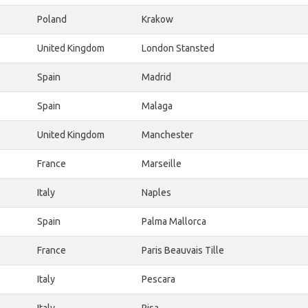
Poland
Krakow
United Kingdom
London Stansted
Spain
Madrid
Spain
Malaga
United Kingdom
Manchester
France
Marseille
Italy
Naples
Spain
Palma Mallorca
France
Paris Beauvais Tille
Italy
Pescara
Italy
Pisa