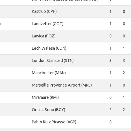
Kastrup (CPH)
1
0
r
Landvetter (GOT)
1
0
Lawica (POZ)
0
0
Lech Walesa (GDN)
1
1
London Stansted (STN)
3
3
Manchester (MAN)
1
2
Marseille Provence Airport (MRS)
1
0
Miramare (RMI)
0
1
Orio al Serio (BGY)
2
2
Pablo Ruiz Picasso (AGP)
0
1