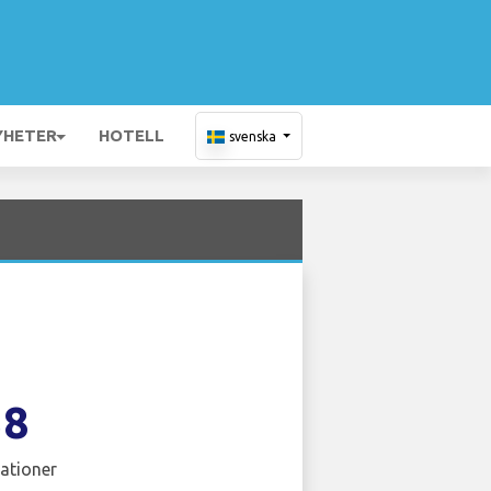
YHETER
HOTELL
svenska
38
ationer