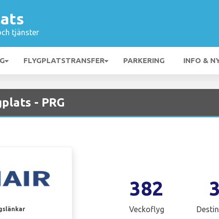
lats
och tjänster
NG
FLYGPLATSTRANSFER
PARKERING
INFO & N
gplats - PRG
382
Veckoflyg
Destin
gslänkar