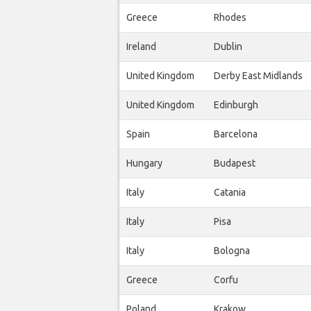
Greece
Rhodes
Ireland
Dublin
United Kingdom
Derby East Midlands
United Kingdom
Edinburgh
Spain
Barcelona
Hungary
Budapest
Italy
Catania
Italy
Pisa
Italy
Bologna
Greece
Corfu
Poland
Krakow