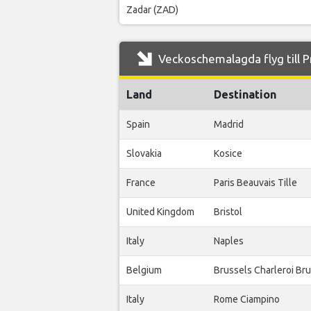
Zadar (ZAD)
Veckoschemalagda flyg till P
Land
Destination
Spain
Madrid
Slovakia
Kosice
France
Paris Beauvais Tille
United Kingdom
Bristol
Italy
Naples
Belgium
Brussels Charleroi Br
Italy
Rome Ciampino