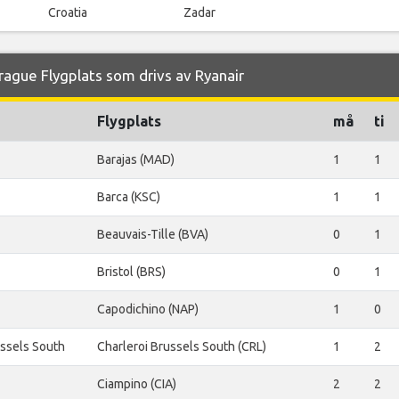
Croatia
Zadar
rague Flygplats som drivs av Ryanair
Flygplats
må
ti
Barajas (MAD)
1
1
Barca (KSC)
1
1
Beauvais-Tille (BVA)
0
1
Bristol (BRS)
0
1
Capodichino (NAP)
1
0
ussels South
Charleroi Brussels South (CRL)
1
2
Ciampino (CIA)
2
2