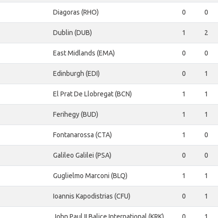
Diagoras (RHO)
0
0
Dublin (DUB)
1
2
East Midlands (EMA)
0
0
Edinburgh (EDI)
0
1
El Prat De Llobregat (BCN)
1
1
Ferihegy (BUD)
1
1
Fontanarossa (CTA)
1
0
Galileo Galilei (PSA)
0
0
Guglielmo Marconi (BLQ)
1
1
Ioannis Kapodistrias (CFU)
0
1
John Paul II Balice International (KRK)
0
1