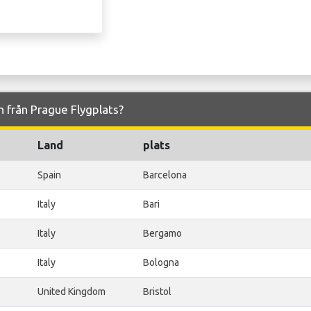
ch från Prague Flygplats?
Land
plats
Spain
Barcelona
Italy
Bari
Italy
Bergamo
Italy
Bologna
United Kingdom
Bristol