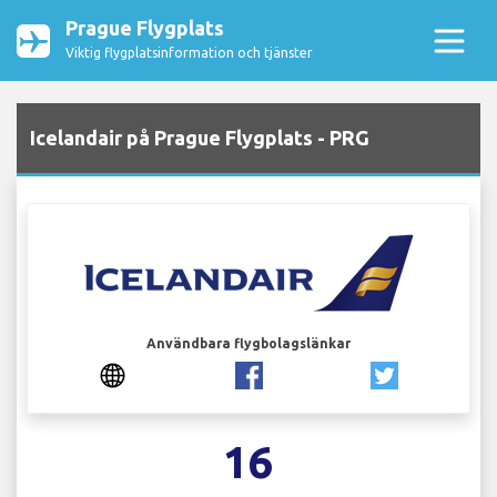
Prague Flygplats
Viktig flygplatsinformation och tjänster
Icelandair på Prague Flygplats - PRG
Användbara flygbolagslänkar
16