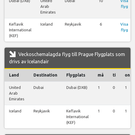
Dubai (DXB)
United
Dubai
10
Visa
Arab
flyg
Emirates
Keflavik
Iceland
Reykjavik
6
Visa
International
flyg
(KEF)
Veckoschemalagda flyg till Prague Flygplats som
drivs av Icelandair
Land
Destination
Flygplats
må
ti
on
United
Dubai
Dubai (DXB)
1
0
1
Arab
Emirates
Iceland
Reykjavik
Keflavik
1
0
1
International
(KEF)