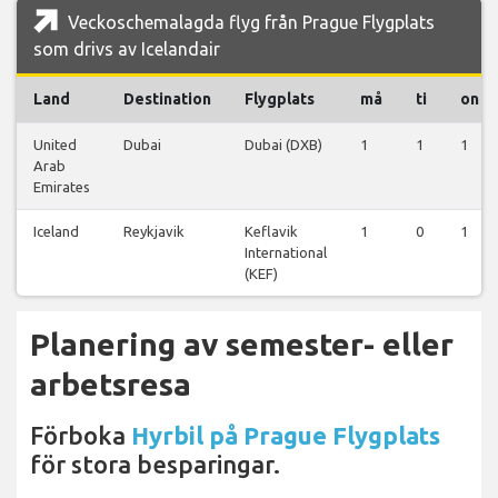
Veckoschemalagda flyg från Prague Flygplats
som drivs av Icelandair
Land
Destination
Flygplats
må
ti
on
United
Dubai
Dubai (DXB)
1
1
1
Arab
Emirates
Iceland
Reykjavik
Keflavik
1
0
1
International
(KEF)
Planering av semester- eller
arbetsresa
Förboka
Hyrbil på Prague Flygplats
för stora besparingar.