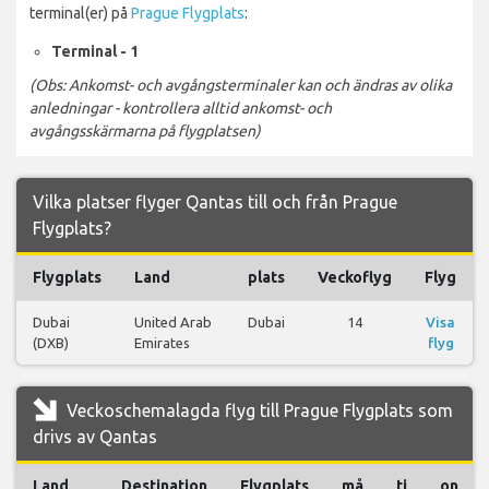
terminal(er) på
Prague Flygplats
:
Terminal - 1
(Obs: Ankomst- och avgångsterminaler kan och ändras av olika
anledningar - kontrollera alltid ankomst- och
avgångsskärmarna på flygplatsen)
Vilka platser flyger Qantas till och från Prague
Flygplats?
Flygplats
Land
plats
Veckoflyg
Flyg
Dubai
United Arab
Dubai
14
Visa
(DXB)
Emirates
flyg
Veckoschemalagda flyg till Prague Flygplats som
drivs av Qantas
Land
Destination
Flygplats
må
ti
on