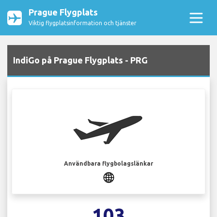
Prague Flygplats
Viktig flygplatsinformation och tjänster
IndiGo på Prague Flygplats - PRG
Användbara flygbolagslänkar
103