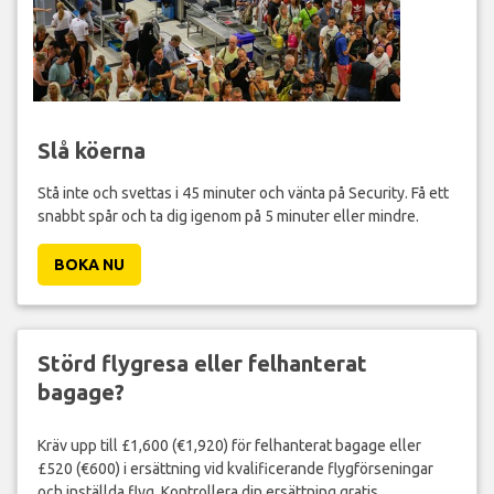
Slå köerna
Stå inte och svettas i 45 minuter och vänta på Security. Få ett
snabbt spår och ta dig igenom på 5 minuter eller mindre.
BOKA NU
Störd flygresa eller felhanterat
bagage?
Kräv upp till £1,600 (€1,920) för felhanterat bagage eller
£520 (€600) i ersättning vid kvalificerande flygförseningar
och inställda flyg. Kontrollera din ersättning gratis.