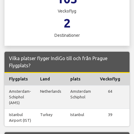
Veckoflyg
2
Destinationer
Vilka platser flyger IndiGo till och från Prague
Flygplats?
Flygplats
Land
plats
Veckoflyg
Fl
Amsterdam-
Netherlands
Amsterdam
64
Vi
Schiphol
Schiphol
fl
(AMS)
Istanbul
Turkey
Istanbul
39
Vi
Airport (IST)
fl