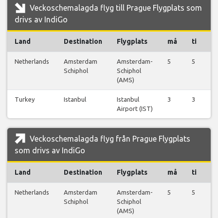
Veckoschemalagda flyg till Prague Flygplats som
drivs av IndiGo
Land
Destination
Flygplats
må
ti
o
Netherlands
Amsterdam
Amsterdam-
5
5
5
Schiphol
Schiphol
(AMS)
Turkey
Istanbul
Istanbul
3
3
3
Airport (IST)
Veckoschemalagda flyg från Prague Flygplats
som drivs av IndiGo
Land
Destination
Flygplats
må
ti
o
Netherlands
Amsterdam
Amsterdam-
5
5
5
Schiphol
Schiphol
(AMS)