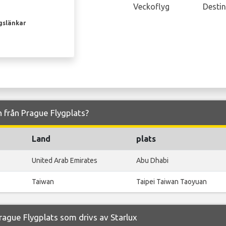
Veckoflyg
Destin
gslänkar
ch från Prague Flygplats?
Land
plats
United Arab Emirates
Abu Dhabi
Taiwan
Taipei Taiwan Taoyuan
rague Flygplats som drivs av Starlux