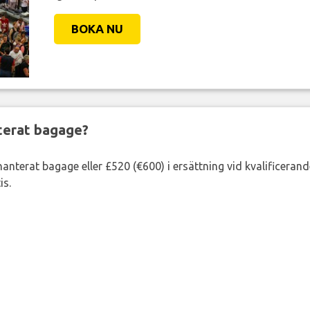
BOKA NU
nterat bagage?
lhanterat bagage eller £520 (€600) i ersättning vid kvalificeran
is.