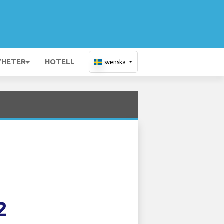
YHETER
HOTELL
svenska
2