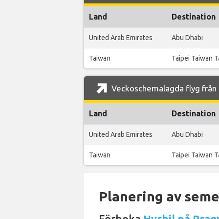
Land
Destination
United Arab Emirates
Abu Dhabi
Taiwan
Taipei Taiwan 
Veckoschemalagda flyg från P
Land
Destination
United Arab Emirates
Abu Dhabi
Taiwan
Taipei Taiwan 
Planering av semes
Förboka
Hyrbil på Prag