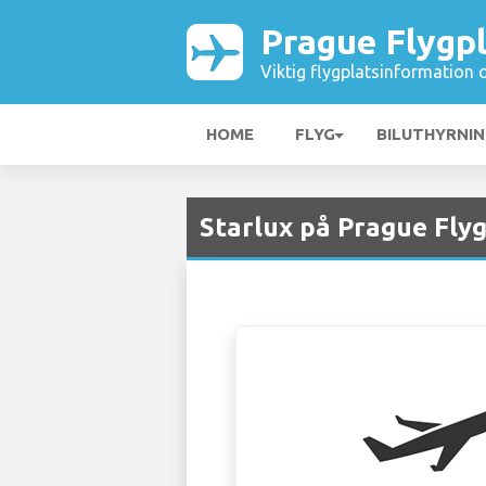
Prague Flygp
Viktig flygplatsinformation 
HOME
FLYG
BILUTHYRNI
Starlux på Prague Flyg