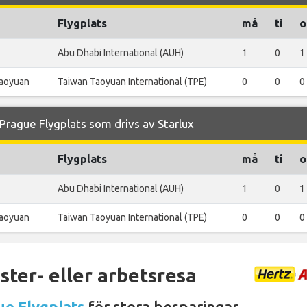
Flygplats
må
ti
o
Abu Dhabi International (AUH)
1
0
1
Taoyuan
Taiwan Taoyuan International (TPE)
0
0
0
rague Flygplats som drivs av Starlux
Flygplats
må
ti
o
Abu Dhabi International (AUH)
1
0
1
Taoyuan
Taiwan Taoyuan International (TPE)
0
0
0
ter- eller arbetsresa
ue Flygplats
för stora besparingar.