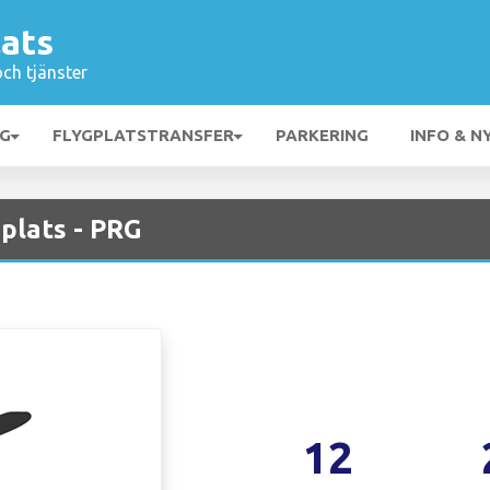
lats
och tjänster
NG
FLYGPLATSTRANSFER
PARKERING
INFO & N
plats - PRG
12