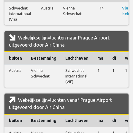
Schwechat
Austria
Vienna
14
Vluch
International
Schwechat
bekij
(VIE)
Wekelijkse lijnvluchten naar Prague Airport
uitgevoerd door Air China
buiten
Bestemming
Luchthaven
ma
di
wo
Austria
Vienna
Schwechat
1
1
1
Schwechat
International
(VIE)
Wekelijkse lijnvluchten vanaf Prague Airport
uitgevoerd door Air China
buiten
Bestemming
Luchthaven
ma
di
wo
Austria
Vienna
Schwechat
1
1
1