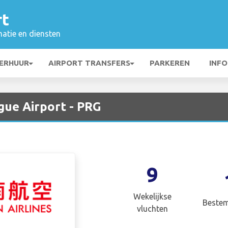
rt
matie en diensten
ERHUUR
AIRPORT TRANSFERS
PARKEREN
INFO
gue Airport - PRG
9
Wekelijkse
Beste
vluchten