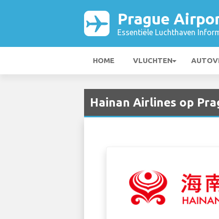
Prague Airpo
Essentiële Luchthaven Infor
HOME
VLUCHTEN
AUTOV
Hainan Airlines op Pra