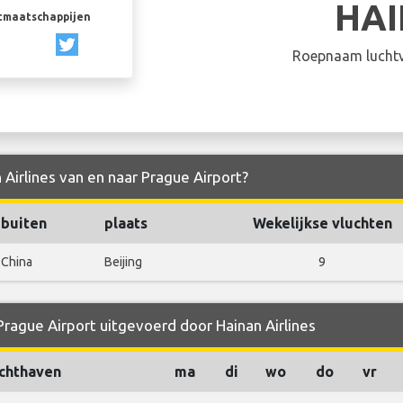
HA
rtmaatschappijen
Roepnaam luchtv
 Airlines van en naar Prague Airport?
buiten
plaats
Wekelijkse vluchten
China
Beijing
9
Prague Airport uitgevoerd door Hainan Airlines
chthaven
ma
di
wo
do
vr