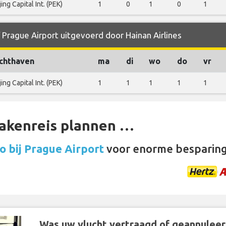
jing Capital Int. (PEK)
1
0
1
0
1
 Prague Airport uitgevoerd door Hainan Airlines
chthaven
ma
di
wo
do
vr
jing Capital Int. (PEK)
1
1
1
1
1
zakenreis plannen …
 bij Prague Airport
voor enorme besparin
Was uw vlucht vertraagd of geannuleer