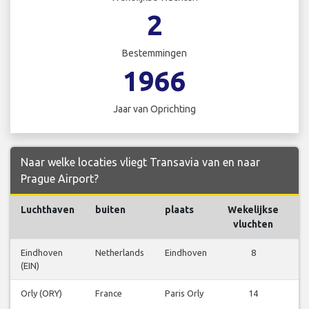
2
Bestemmingen
1966
Jaar van Oprichting
Naar welke locaties vliegt Transavia van en naar
Prague Airport?
Luchthaven
buiten
plaats
Wekelijkse
V
vluchten
Eindhoven
Netherlands
Eindhoven
8
V
(EIN)
b
Orly (ORY)
France
Paris Orly
14
V
b