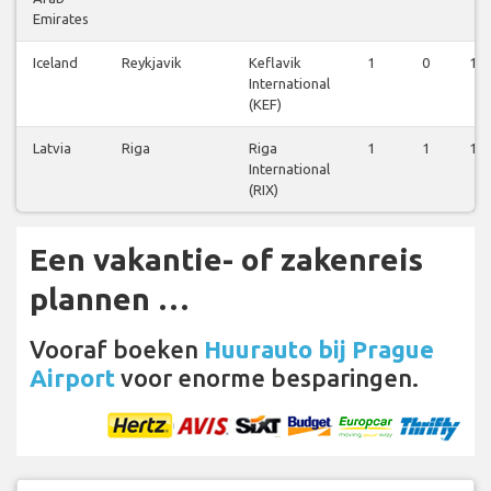
Emirates
Iceland
Reykjavik
Keflavik
1
0
1
International
(KEF)
Latvia
Riga
Riga
1
1
1
International
(RIX)
Een vakantie- of zakenreis
plannen …
Vooraf boeken
Huurauto bij Prague
Airport
voor enorme besparingen.