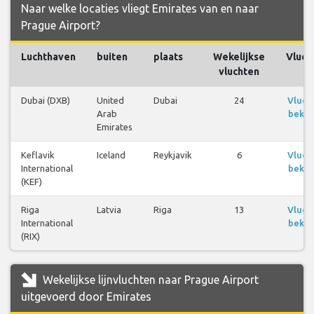
Naar welke locaties vliegt Emirates van en naar
Prague Airport?
Luchthaven
buiten
plaats
Wekelijkse
Vluch
vluchten
Dubai (DXB)
United
Dubai
24
Vluch
Arab
bekij
Emirates
Keflavik
Iceland
Reykjavik
6
Vluch
International
bekij
(KEF)
Riga
Latvia
Riga
13
Vluch
International
bekij
(RIX)
Wekelijkse lijnvluchten naar Prague Airport
uitgevoerd door Emirates