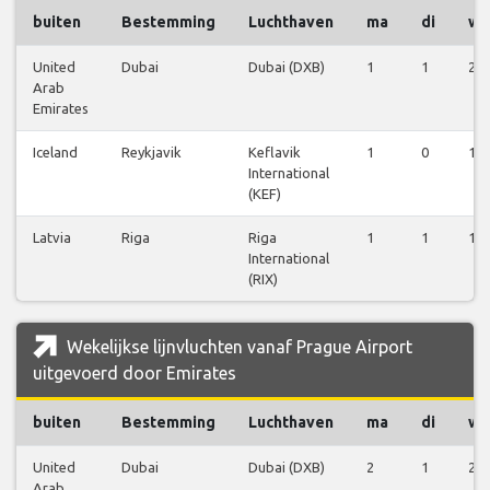
buiten
Bestemming
Luchthaven
ma
di
wo
United
Dubai
Dubai (DXB)
1
1
2
Arab
Emirates
Iceland
Reykjavik
Keflavik
1
0
1
International
(KEF)
Latvia
Riga
Riga
1
1
1
International
(RIX)
Wekelijkse lijnvluchten vanaf Prague Airport
uitgevoerd door Emirates
buiten
Bestemming
Luchthaven
ma
di
wo
United
Dubai
Dubai (DXB)
2
1
2
Arab