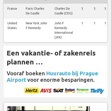
France
Paris Charles
Charles De
3
3
3
De Gaulle
Gaulle (CDG)
United
New York John
John F
1
1
1
States
F Kennedy
Kennedy
International
(JFK)
Een vakantie- of zakenreis
plannen …
Vooraf boeken
Huurauto bij Prague
Airport
voor enorme besparingen.