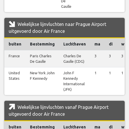
De
Gaulle
Wekelijkse lijnvluchten naar Prague Airport
uitgevoerd door Air France
buiten
Bestemming
Luchthaven
ma
di
wo
France
Paris Charles
Charles De
3
3
3
De Gaulle
Gaulle (CDG)
United
New York John
John F
1
1
1
States
F Kennedy
Kennedy
International
(JFK)
Wekelijkse lijnvluchten vanaf Prague Airport
uitgevoerd door Air France
buiten
Bestemming
Luchthaven
ma
di
wo