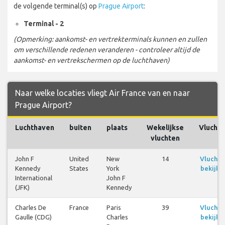
de volgende terminal(s) op
Prague Airport
:
Terminal - 2
(Opmerking: aankomst- en vertrekterminals kunnen en zullen
om verschillende redenen veranderen - controleer altijd de
aankomst- en vertrekschermen op de luchthaven)
Naar welke locaties vliegt Air France van en naar
Prague Airport?
Luchthaven
buiten
plaats
Wekelijkse
Vlucht
vluchten
John F
United
New
14
Vluchte
Kennedy
States
York
bekijke
International
John F
(JFK)
Kennedy
Charles De
France
Paris
39
Vluchte
Gaulle (CDG)
Charles
bekijke