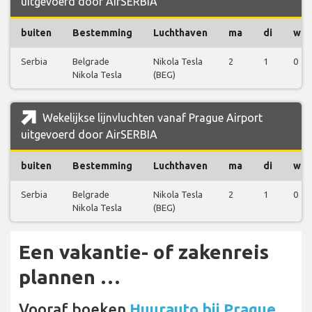
uitgevoerd door AirSERBIA
buiten
Bestemming
Luchthaven
ma
di
wo
Serbia
Belgrade
Nikola Tesla
2
1
0
Nikola Tesla
(BEG)
Wekelijkse lijnvluchten vanaf Prague Airport
uitgevoerd door AirSERBIA
buiten
Bestemming
Luchthaven
ma
di
wo
Serbia
Belgrade
Nikola Tesla
2
1
0
Nikola Tesla
(BEG)
Een vakantie- of zakenreis
plannen …
Vooraf boeken
Huurauto bij Prague