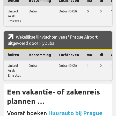
buiten
Bestemming
Luchthaven
ma
di
wo
United
Dubai
Dubai (DXB)
0
0
1
Arab
Emirates
Wekelijkse lijnvluchten vanaf Prague Airport
uitgevoerd door FlyDubai
buiten
Bestemming
Luchthaven
ma
di
wo
United
Dubai
Dubai (DXB)
1
0
1
Arab
Emirates
Een vakantie- of zakenreis
plannen …
Vooraf boeken
Huurauto bij Prague