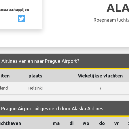
AL
rtmaatschappijen
Roepnaam luchtv
 Airlines van en naar Prague Airport?
iten
plaats
Wekelijkse vluchten
nland
Helsinki
7
 Prague Airport uitgevoerd door Alaska Airlines
uchthaven
ma
di
wo
do
vr