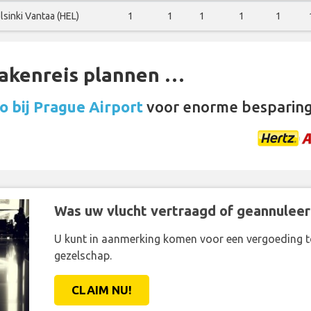
lsinki Vantaa (HEL)
1
1
1
1
1
zakenreis plannen …
 bij Prague Airport
voor enorme besparin
Was uw vlucht vertraagd of geannuleer
U kunt in aanmerking komen voor een vergoeding t
gezelschap.
CLAIM NU!