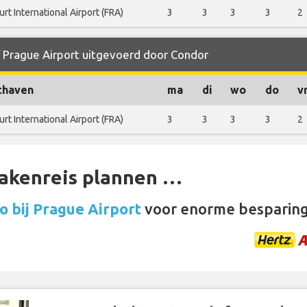
urt International Airport (FRA)
3
3
3
3
2
f Prague Airport uitgevoerd door Condor
thaven
ma
di
wo
do
v
urt International Airport (FRA)
3
3
3
3
2
zakenreis plannen …
 bij Prague Airport
voor enorme besparin