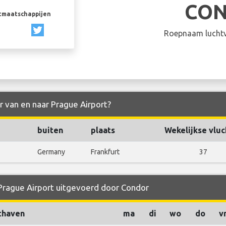
CO
rtmaatschappijen
Roepnaam luchtv
r van en naar Prague Airport?
buiten
plaats
Wekelijkse vluc
Germany
Frankfurt
37
 Prague Airport uitgevoerd door Condor
thaven
ma
di
wo
do
v