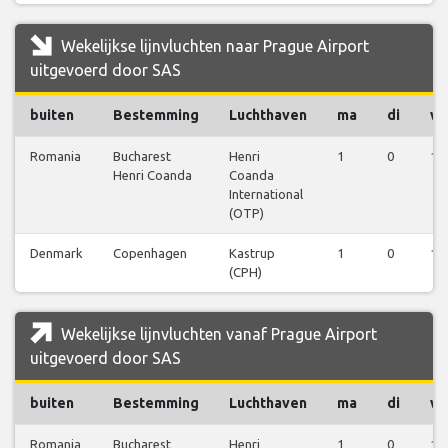
Wekelijkse lijnvluchten naar Prague Airport
uitgevoerd door SAS
buiten
Bestemming
Luchthaven
ma
di
w
Romania
Bucharest
Henri
1
0
1
Henri Coanda
Coanda
International
(OTP)
Denmark
Copenhagen
Kastrup
1
0
1
(CPH)
Wekelijkse lijnvluchten vanaf Prague Airport
uitgevoerd door SAS
buiten
Bestemming
Luchthaven
ma
di
w
Romania
Bucharest
Henri
1
0
1