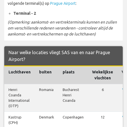
volgende terminal(s) op
Prague Airport
:
Terminal - 2
(Opmerking: aankomst- en vertrekterminals kunnen en zullen
om verschillende redenen veranderen - controleer altijd de
aankomst- en vertrekschermen op de luchthaven)
Naar welke locaties vliegt SAS van en naar Prague
Airport?
Luchthaven
buiten
plaats
Wekelijkse
Vl
vluchten
Henri
Romania
Bucharest
6
Vl
Coanda
Henri
be
International
Coanda
(OTP)
Kastrup
Denmark
Copenhagen
12
Vl
(CPH)
be