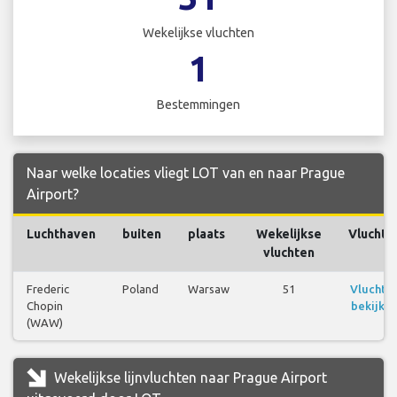
Wekelijkse vluchten
1
Bestemmingen
Naar welke locaties vliegt LOT van en naar Prague
Airport?
Luchthaven
buiten
plaats
Wekelijkse
Vluchte
vluchten
Frederic
Poland
Warsaw
51
Vluchte
Chopin
bekijke
(WAW)
Wekelijkse lijnvluchten naar Prague Airport