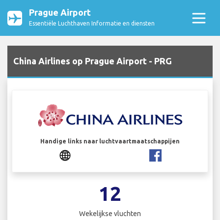
Prague Airport
Essentiële Luchthaven Informatie en diensten
China Airlines op Prague Airport - PRG
Handige links naar luchtvaartmaatschappijen
12
Wekelijkse vluchten