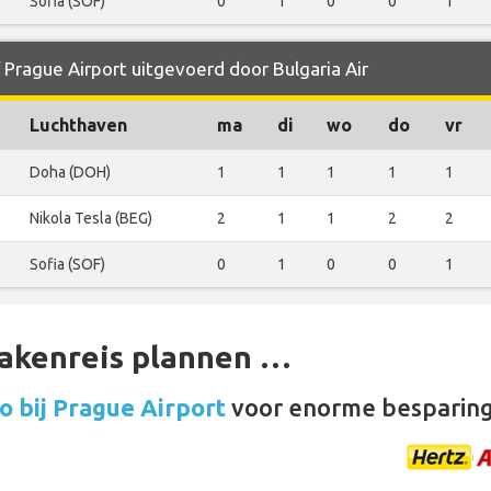
Sofia (SOF)
0
1
0
0
1
 Prague Airport uitgevoerd door Bulgaria Air
Luchthaven
ma
di
wo
do
vr
Doha (DOH)
1
1
1
1
1
Nikola Tesla (BEG)
2
1
1
2
2
Sofia (SOF)
0
1
0
0
1
zakenreis plannen …
 bij Prague Airport
voor enorme besparin