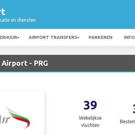
rt
matie en diensten
ERHUUR
AIRPORT TRANSFERS
PARKEREN
INFO
 Airport - PRG
39
Wekelijkse
Beste
vluchten