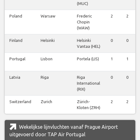
(MUC)
Poland
Warsaw
Frederic
2
2
Chopin
(WAW)
Finland
Helsinki
Helsinki
0
0
Vantaa (HEL)
Portugal
Lisbon
Portela (LIS)
1
1
Latvia
Riga
Riga
0
0
International
(RIX)
Switzerland
Zurich
Zürich-
2
2
Kloten (ZRH)
Wekelijkse lijnvluchten vanaf Prague Airport
uitgevoerd door TAP Air Portugal