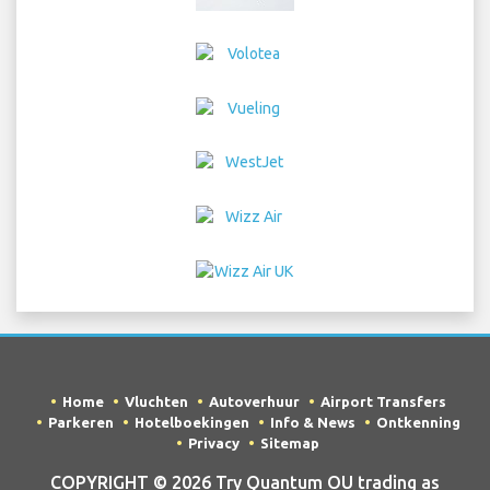
Home
Vluchten
Autoverhuur
Airport Transfers
Parkeren
Hotelboekingen
Info & News
Ontkenning
Privacy
Sitemap
COPYRIGHT © 2026 Try Quantum OU trading as
"TripTQ" and vaclavhavelinternationalairport.com (also
known as TripTQ Prague Airport) / All Rights Reserved.
DISCLAIMER– Deze website is niet de officiële website van Prague
Airport