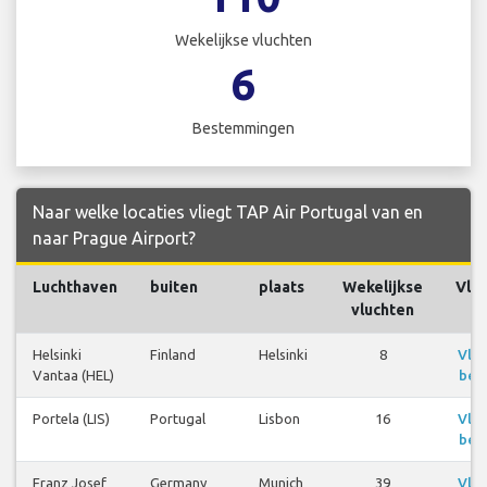
Wekelijkse vluchten
6
Bestemmingen
Naar welke locaties vliegt TAP Air Portugal van en
naar Prague Airport?
Luchthaven
buiten
plaats
Wekelijkse
Vlu
vluchten
Helsinki
Finland
Helsinki
8
Vlu
Vantaa (HEL)
bek
Portela (LIS)
Portugal
Lisbon
16
Vlu
bek
Franz Josef
Germany
Munich
39
Vlu