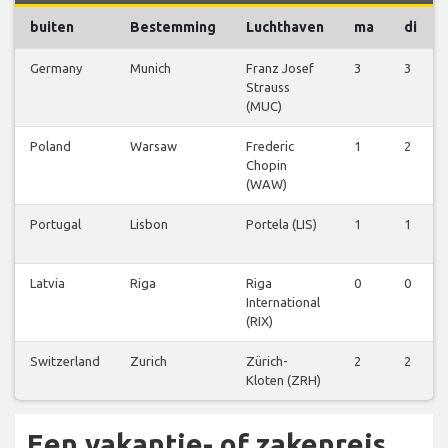
buiten
Bestemming
Luchthaven
ma
di
Germany
Munich
Franz Josef
3
3
Strauss
(MUC)
Poland
Warsaw
Frederic
1
2
Chopin
(WAW)
Portugal
Lisbon
Portela (LIS)
1
1
Latvia
Riga
Riga
0
0
International
(RIX)
Switzerland
Zurich
Zürich-
2
2
Kloten (ZRH)
Een vakantie- of zakenreis