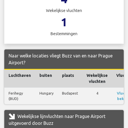
Wekelijkse vluchten
1
Bestemmingen
Naar welke locaties vliegt Buzz van en naar Prague
Airport?
Luchthaven
buiten
plaats
Wekelijkse
Vluch
vluchten
Ferihegy
Hungary
Budapest
4
Vluch
(BUD)
bekij
Wekelijkse lijnvluchten naar Prague Airport
uitgevoerd door Buzz