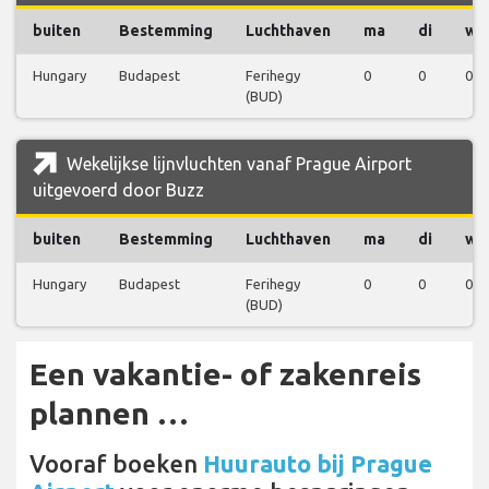
buiten
Bestemming
Luchthaven
ma
di
wo
Hungary
Budapest
Ferihegy
0
0
0
(BUD)
Wekelijkse lijnvluchten vanaf Prague Airport
uitgevoerd door Buzz
buiten
Bestemming
Luchthaven
ma
di
wo
Hungary
Budapest
Ferihegy
0
0
0
(BUD)
Een vakantie- of zakenreis
plannen …
Vooraf boeken
Huurauto bij Prague